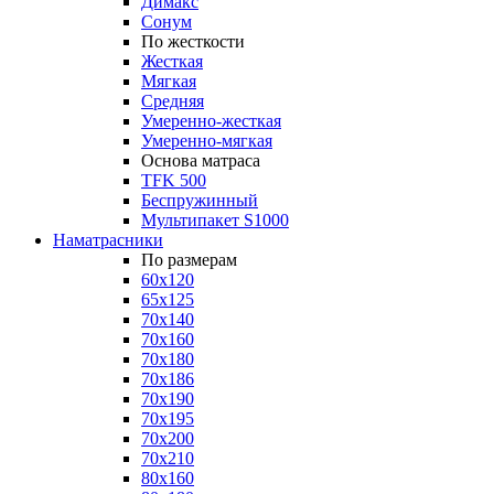
Димакс
Сонум
По жесткости
Жесткая
Мягкая
Средняя
Умеренно-жесткая
Умеренно-мягкая
Основа матраса
TFK 500
Беспружинный
Мультипакет S1000
Наматрасники
По размерам
60x120
65x125
70x140
70x160
70x180
70x186
70x190
70x195
70x200
70x210
80x160