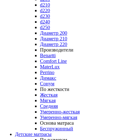
d210
d220
d230
d240
d250
Диаметр 200
Диаметр 210
Диаметр 220
Производители
Benartti
Comfort Line
MaterLux
Perrino
Димакс
Сонум
По жесткости
Жесткая
Мягкая
Средняя
Умеренно-жесткая
Умеренно-мягкая
Основа матраса
Беспружинный
Детские матрасы
По размерам