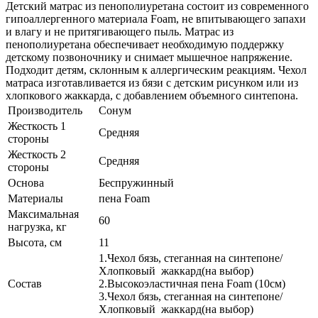
Детский матрас из пенополиуретана состоит из современного
гипоаллергенного материала Foam, не впитывающего запахи
и влагу и не притягивающего пыль. Матрас из
пенополиуретана обеспечивает необходимую поддержку
детскому позвоночнику и снимает мышечное напряжение.
Подходит детям, склонным к аллергическим реакциям. Чехол
матраса изготавливается из бязи с детским рисунком или из
хлопкового жаккарда, с добавлением объемного синтепона.
Производитель
Сонум
Жесткость 1
Средняя
стороны
Жесткость 2
Средняя
стороны
Основа
Беспружинный
Материалы
пена Foam
Максимальная
60
нагрузка, кг
Высота, см
11
1.Чехол бязь, стеганная на синтепоне/
Хлопковый жаккард(на выбор)
Состав
2.Высокоэластичная пена Foam (10см)
3.Чехол бязь, стеганная на синтепоне/
Хлопковый жаккард(на выбор)