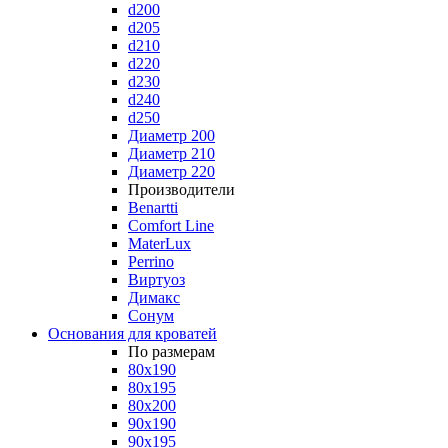
d200
d205
d210
d220
d230
d240
d250
Диаметр 200
Диаметр 210
Диаметр 220
Производители
Benartti
Comfort Line
MaterLux
Perrino
Виртуоз
Димакс
Сонум
Основания для кроватей
По размерам
80x190
80x195
80x200
90x190
90x195