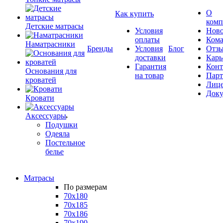
О
Как купить
комп
Детские матрасы
Условия
Ново
оплаты
Кома
Наматрасники
Бренды
Условия
Блог
Отз
доставки
Карь
Гарантия
Конт
Основания для
на товар
Пар
кроватей
Лиц
Док
Кровати
Аксессуары
Подушки
Одеяла
Постельное
белье
Матрасы
По размерам
70x180
70x185
70x186
70x190