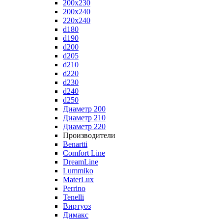
200x230
200x240
220x240
d180
d190
d200
d205
d210
d220
d230
d240
d250
Диаметр 200
Диаметр 210
Диаметр 220
Производители
Benartti
Comfort Line
DreamLine
Lummiko
MaterLux
Perrino
Tenelli
Виртуоз
Димакс