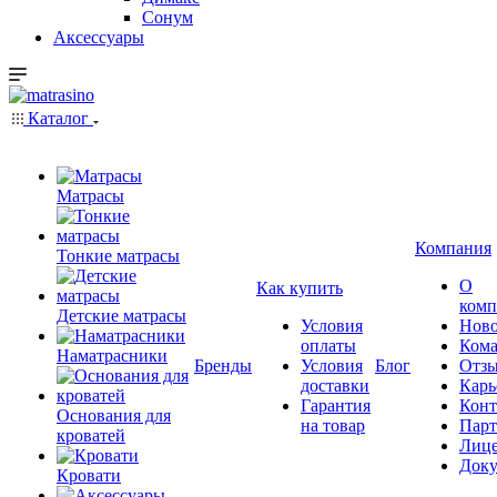
Сонум
Аксессуары
Каталог
Матрасы
Компания
Тонкие матрасы
О
Как купить
комп
Детские матрасы
Условия
Ново
оплаты
Кома
Наматрасники
Бренды
Условия
Блог
Отз
доставки
Карь
Гарантия
Конт
Основания для
на товар
Пар
кроватей
Лиц
Док
Кровати