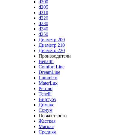
d200
d205
d210
d220
d230
d240
d250
Диаметр 200
Диаметр 210
Диаметр 220
Производители
Benartti
Comfort Line
DreamLine
Lummiko
MaterLux
Perrino
Tenelli
Виртуоз
Димакс
Сонум
По жесткости
Жесткая
Мягкая
Средняя