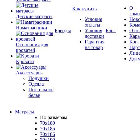
О
Как купить
комп
Детские матрасы
Условия
Ново
оплаты
Кома
Наматрасники
Бренды
Условия
Блог
Отз
доставки
Карь
Гарантия
Конт
Основания для
на товар
Пар
кроватей
Лиц
Док
Кровати
Аксессуары
Подушки
Одеяла
Постельное
белье
Матрасы
По размерам
70x180
70x185
70x186
70x190