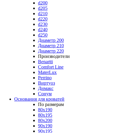
d200
d205
d210
d220
d230
d240
d250
Диаметр 200
Диаметр 210
Диаметр 220
Производители
Benartti
Comfort Line
MaterLux
Perrino
Виртуоз
Димакс
Сонум
Основания для кроватей
По размерам
80x190
80x195
80x200
90x190
90x195