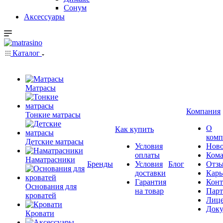
Сонум
Аксессуары
Каталог
Матрасы
Компания
Тонкие матрасы
О
Как купить
комп
Детские матрасы
Условия
Ново
оплаты
Кома
Наматрасники
Бренды
Условия
Блог
Отз
доставки
Карь
Гарантия
Конт
Основания для
на товар
Пар
кроватей
Лиц
Док
Кровати