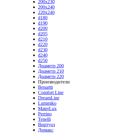
200x230
200x240
220x240
d180
d190
d200
d205
d210
d220
d230
d240
d250
Диаметр 200
Диаметр 210
Диаметр 220
Производители
Benartti
Comfort Line
DreamLine
Lummiko
MaterLux
Perrino
Tenelli
Виртуоз
Димакс