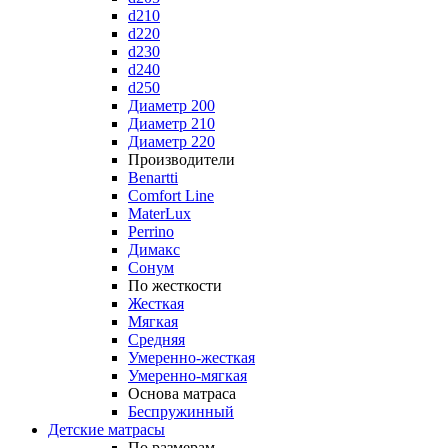
d210
d220
d230
d240
d250
Диаметр 200
Диаметр 210
Диаметр 220
Производители
Benartti
Comfort Line
MaterLux
Perrino
Димакс
Сонум
По жесткости
Жесткая
Мягкая
Средняя
Умеренно-жесткая
Умеренно-мягкая
Основа матраса
Беспружинный
Детские матрасы
По размерам