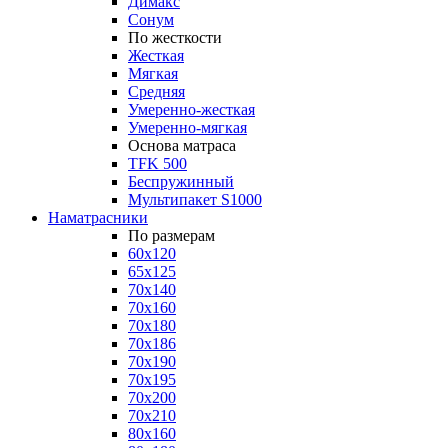
Димакс
Сонум
По жесткости
Жесткая
Мягкая
Средняя
Умеренно-жесткая
Умеренно-мягкая
Основа матраса
TFK 500
Беспружинный
Мультипакет S1000
Наматрасники
По размерам
60x120
65x125
70x140
70x160
70x180
70x186
70x190
70x195
70x200
70x210
80x160