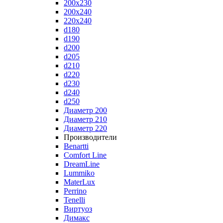
200x230
200x240
220x240
d180
d190
d200
d205
d210
d220
d230
d240
d250
Диаметр 200
Диаметр 210
Диаметр 220
Производители
Benartti
Comfort Line
DreamLine
Lummiko
MaterLux
Perrino
Tenelli
Виртуоз
Димакс