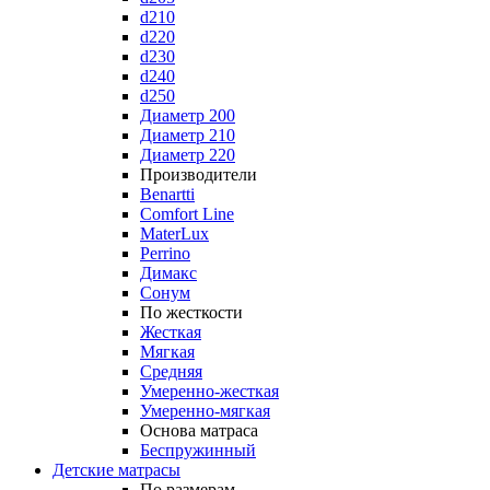
d210
d220
d230
d240
d250
Диаметр 200
Диаметр 210
Диаметр 220
Производители
Benartti
Comfort Line
MaterLux
Perrino
Димакс
Сонум
По жесткости
Жесткая
Мягкая
Средняя
Умеренно-жесткая
Умеренно-мягкая
Основа матраса
Беспружинный
Детские матрасы
По размерам