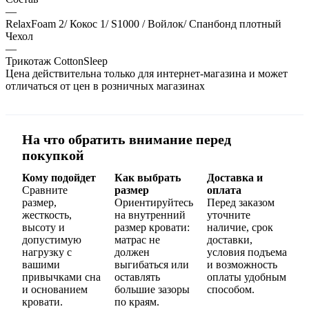
—
RelaxFoam 2/ Кокос 1/ S1000 / Войлок/ Спанбонд плотный
Чехол
—
Трикотаж CottonSleep
Цена действительна только для интернет-магазина и может
отличаться от цен в розничных магазинах
На что обратить внимание перед
покупкой
Кому подойдет
Как выбрать
Доставка и
Сравните
размер
оплата
размер,
Ориентируйтесь
Перед заказом
жесткость,
на внутренний
уточните
высоту и
размер кровати:
наличие, срок
допустимую
матрас не
доставки,
нагрузку с
должен
условия подъема
вашими
выгибаться или
и возможность
привычками сна
оставлять
оплаты удобным
и основанием
большие зазоры
способом.
кровати.
по краям.