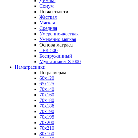
Димакс
Сонум
По жесткости
Жесткая
Мягкая
Средняя
Умеренно-жесткая
Умеренно-мягкая
Основа матраса
TFK 500
Беспружинный
Мультипакет S1000
Наматрасники
По размерам
60x120
65x125
70x140
70x160
70x180
70x186
70x190
70x195
70x200
70x210
80x160