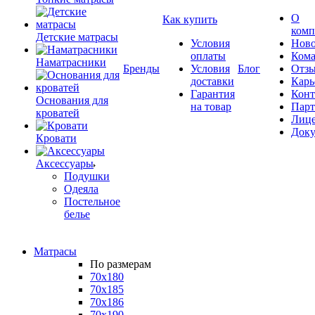
О
Как купить
комп
Детские матрасы
Условия
Ново
оплаты
Кома
Наматрасники
Бренды
Условия
Блог
Отз
доставки
Карь
Гарантия
Конт
Основания для
на товар
Пар
кроватей
Лиц
Док
Кровати
Аксессуары
Подушки
Одеяла
Постельное
белье
Матрасы
По размерам
70x180
70x185
70x186
70x190