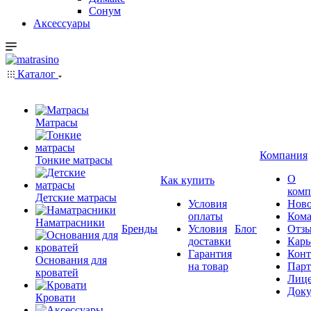
Сонум
Аксессуары
Каталог
Матрасы
Компания
Тонкие матрасы
О
Как купить
комп
Детские матрасы
Условия
Ново
оплаты
Кома
Наматрасники
Бренды
Условия
Блог
Отз
доставки
Карь
Гарантия
Конт
Основания для
на товар
Пар
кроватей
Лиц
Док
Кровати