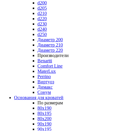
d200
d205
d210
d220
d230
d240
d250
Диаметр 200
Диаметр 210
Диаметр 220
Производители
Benartti
Comfort Line
MaterLux
Perrino
Виртуоз
Димакс
Сонум
Основания для кроватей
По размерам
80x190
80x195
80x200
90x190
90x195