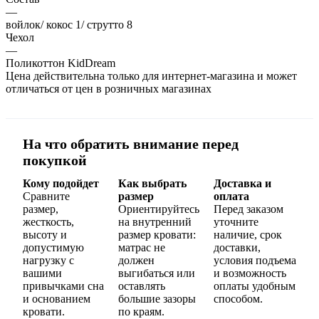
—
войлок/ кокос 1/ струтто 8
Чехол
—
Поликоттон KidDream
Цена действительна только для интернет-магазина и может
отличаться от цен в розничных магазинах
На что обратить внимание перед
покупкой
Кому подойдет
Как выбрать
Доставка и
Сравните
размер
оплата
размер,
Ориентируйтесь
Перед заказом
жесткость,
на внутренний
уточните
высоту и
размер кровати:
наличие, срок
допустимую
матрас не
доставки,
нагрузку с
должен
условия подъема
вашими
выгибаться или
и возможность
привычками сна
оставлять
оплаты удобным
и основанием
большие зазоры
способом.
кровати.
по краям.