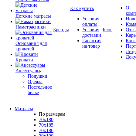
О
Как купить
комп
Детские матрасы
Условия
Ново
оплаты
Кома
Наматрасники
Бренды
Условия
Блог
Отз
доставки
Карь
Гарантия
Конт
Основания для
на товар
Пар
кроватей
Лиц
Док
Кровати
Аксессуары
Подушки
Одеяла
Постельное
белье
Матрасы
По размерам
70x180
70x185
70x186
70x190