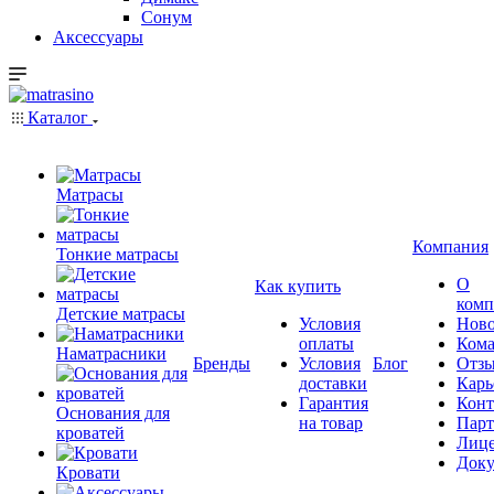
Сонум
Аксессуары
Каталог
Матрасы
Компания
Тонкие матрасы
О
Как купить
комп
Детские матрасы
Условия
Ново
оплаты
Кома
Наматрасники
Бренды
Условия
Блог
Отз
доставки
Карь
Гарантия
Конт
Основания для
на товар
Пар
кроватей
Лиц
Док
Кровати