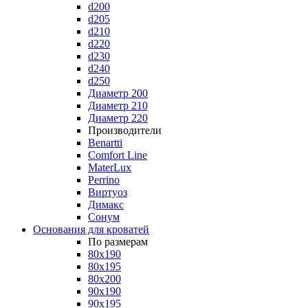
d200
d205
d210
d220
d230
d240
d250
Диаметр 200
Диаметр 210
Диаметр 220
Производители
Benartti
Comfort Line
MaterLux
Perrino
Виртуоз
Димакс
Сонум
Основания для кроватей
По размерам
80x190
80x195
80x200
90x190
90x195