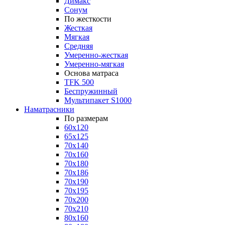
Димакс
Сонум
По жесткости
Жесткая
Мягкая
Средняя
Умеренно-жесткая
Умеренно-мягкая
Основа матраса
TFK 500
Беспружинный
Мультипакет S1000
Наматрасники
По размерам
60x120
65x125
70x140
70x160
70x180
70x186
70x190
70x195
70x200
70x210
80x160