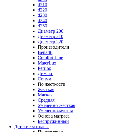
d210
d220
d230
d240
d250
Диаметр 200
Диаметр 210
Диаметр 220
Производители
Benartti
Comfort Line
MaterLux
Perrino
Димакс
Сонум
По жесткости
Жесткая
Мягкая
Средняя
Умеренно-жесткая
Умеренно-мягкая
Основа матраса
Беспружинный
Детские матрасы
По размерам