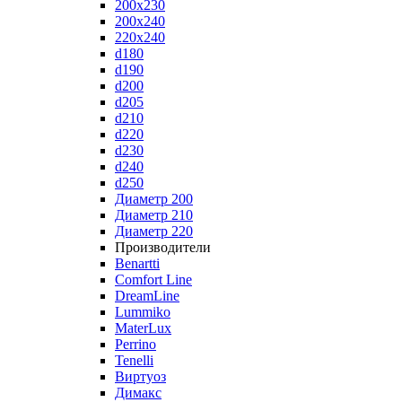
200x230
200x240
220x240
d180
d190
d200
d205
d210
d220
d230
d240
d250
Диаметр 200
Диаметр 210
Диаметр 220
Производители
Benartti
Comfort Line
DreamLine
Lummiko
MaterLux
Perrino
Tenelli
Виртуоз
Димакс