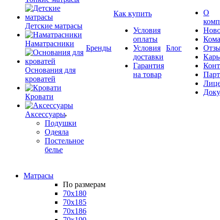
О
Как купить
комп
Детские матрасы
Условия
Ново
оплаты
Кома
Наматрасники
Бренды
Условия
Блог
Отз
доставки
Карь
Гарантия
Конт
Основания для
на товар
Пар
кроватей
Лиц
Док
Кровати
Аксессуары
Подушки
Одеяла
Постельное
белье
Матрасы
По размерам
70x180
70x185
70x186
70x190