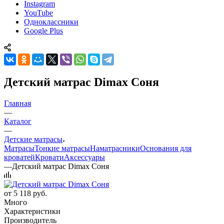
Instagram
YouTube
Одноклассники
Google Plus
Детский матрас Dimax Соня
Главная
—
Каталог
—
Детские матрасы
Матрасы
Тонкие матрасы
Наматрасники
Основания для
кроватей
Кровати
Аксессуары
—
Детский матрас Dimax Соня
от
5 118 руб.
Много
Характеристики
Производитель