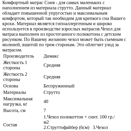
Комфортный матрас Соня - для самых маленьких с
наполнением из материала струтто. Данный материал
обладает повышенной упругостью и максимальным
комфортом, который так необходим для крепкого сна Вашего
крохи. Материал является гипоаллергенным и широко
используется в производстве взрослых матрасов.Чехол для
матраса выполнен из простеганного поликотона с детским
рисунком. По Вашему желанию чехол может быть съемным с
молнией, вшитой по трем сторонам. Это облегчит уход за
матрасом.
Производитель
Димакс
Жесткость 1
Средняя
стороны
Жесткость 2
Средняя
стороны
Основа
Беспружинный
Материалы
Струтто
Максимальная
40
нагрузка, кг
Высота, см
7
1.Чехол поликоттон + синт. 100 гр./
м2
Состав
2.Струттофайбер (6см) 3.Чехол