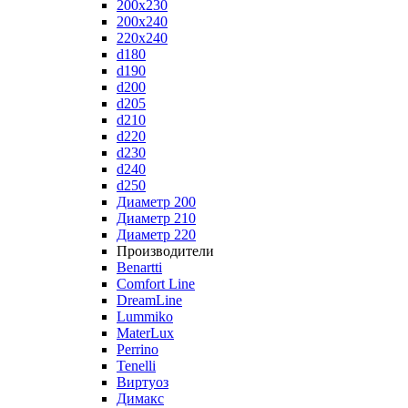
200x230
200x240
220x240
d180
d190
d200
d205
d210
d220
d230
d240
d250
Диаметр 200
Диаметр 210
Диаметр 220
Производители
Benartti
Comfort Line
DreamLine
Lummiko
MaterLux
Perrino
Tenelli
Виртуоз
Димакс