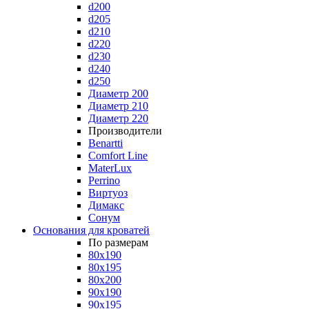
d200
d205
d210
d220
d230
d240
d250
Диаметр 200
Диаметр 210
Диаметр 220
Производители
Benartti
Comfort Line
MaterLux
Perrino
Виртуоз
Димакс
Сонум
Основания для кроватей
По размерам
80x190
80x195
80x200
90x190
90x195