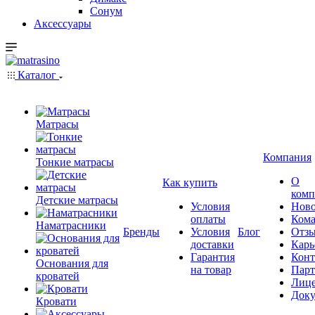
Сонум
Аксессуары
Каталог
Матрасы
Компания
Тонкие матрасы
О
Как купить
комп
Детские матрасы
Условия
Ново
оплаты
Кома
Наматрасники
Бренды
Условия
Блог
Отз
доставки
Карь
Гарантия
Конт
Основания для
на товар
Пар
кроватей
Лиц
Док
Кровати