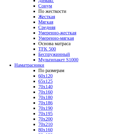
Димакс
Сонум
По жесткости
Жесткая
Мягкая
Средняя
Умеренно-жесткая
Умеренно-мягкая
Основа матраса
TFK 500
Беспружинный
Мультипакет S1000
Наматрасники
По размерам
60x120
65x125
70x140
70x160
70x180
70x186
70x190
70x195
70x200
70x210
80x160