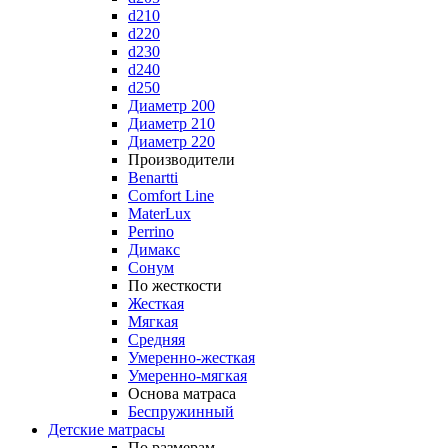
d210
d220
d230
d240
d250
Диаметр 200
Диаметр 210
Диаметр 220
Производители
Benartti
Comfort Line
MaterLux
Perrino
Димакс
Сонум
По жесткости
Жесткая
Мягкая
Средняя
Умеренно-жесткая
Умеренно-мягкая
Основа матраса
Беспружинный
Детские матрасы
По размерам