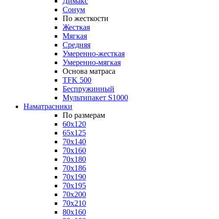
Димакс
Сонум
По жесткости
Жесткая
Мягкая
Средняя
Умеренно-жесткая
Умеренно-мягкая
Основа матраса
TFK 500
Беспружинный
Мультипакет S1000
Наматрасники
По размерам
60x120
65x125
70x140
70x160
70x180
70x186
70x190
70x195
70x200
70x210
80x160