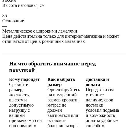
Россия
Высота изголовья, см
—
85
Основание
—
Металлическое с широкими ламелями
Цена действительна только для интернет-магазина и может
отличаться от цен в розничных магазинах
На что обратить внимание перед
покупкой
Кому подойдет
Как выбрать
Доставка и
Сравните
размер
оплата
размер,
Ориентируйтесь
Перед заказом
жесткость,
на внутренний
уточните
высоту и
размер кровати:
наличие, срок
допустимую
матрас не
доставки,
нагрузку с
должен
условия подъема
вашими
выгибаться или
и возможность
привычками сна
оставлять
оплаты удобным
и основанием
большие зазоры
способом.