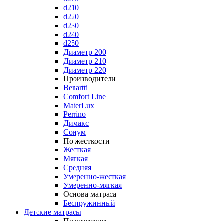
d210
d220
d230
d240
d250
Диаметр 200
Диаметр 210
Диаметр 220
Производители
Benartti
Comfort Line
MaterLux
Perrino
Димакс
Сонум
По жесткости
Жесткая
Мягкая
Средняя
Умеренно-жесткая
Умеренно-мягкая
Основа матраса
Беспружинный
Детские матрасы
По размерам