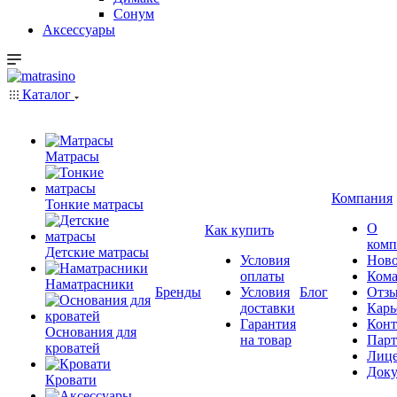
Сонум
Аксессуары
Каталог
Матрасы
Компания
Тонкие матрасы
О
Как купить
комп
Детские матрасы
Условия
Ново
оплаты
Кома
Наматрасники
Бренды
Условия
Блог
Отз
доставки
Карь
Гарантия
Конт
Основания для
на товар
Пар
кроватей
Лиц
Док
Кровати