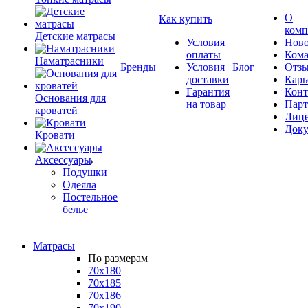
О
Как купить
комп
Детские матрасы
Условия
Ново
оплаты
Кома
Наматрасники
Бренды
Условия
Блог
Отз
доставки
Карь
Гарантия
Конт
Основания для
на товар
Пар
кроватей
Лиц
Док
Кровати
Аксессуары
Подушки
Одеяла
Постельное
белье
Матрасы
По размерам
70x180
70x185
70x186
70x190