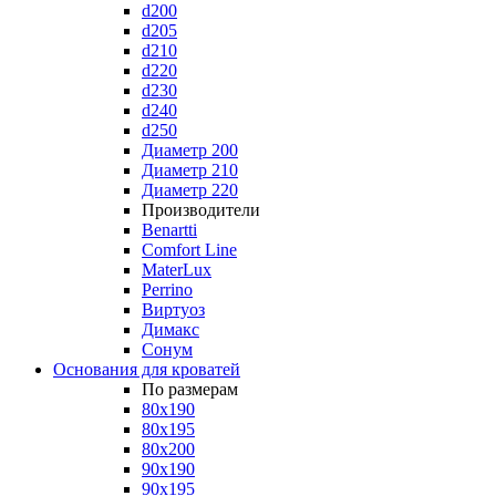
d200
d205
d210
d220
d230
d240
d250
Диаметр 200
Диаметр 210
Диаметр 220
Производители
Benartti
Comfort Line
MaterLux
Perrino
Виртуоз
Димакс
Сонум
Основания для кроватей
По размерам
80x190
80x195
80x200
90x190
90x195