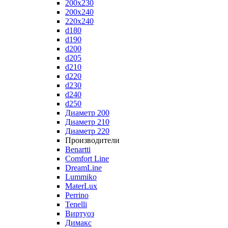
200x230
200x240
220x240
d180
d190
d200
d205
d210
d220
d230
d240
d250
Диаметр 200
Диаметр 210
Диаметр 220
Производители
Benartti
Comfort Line
DreamLine
Lummiko
MaterLux
Perrino
Tenelli
Виртуоз
Димакс