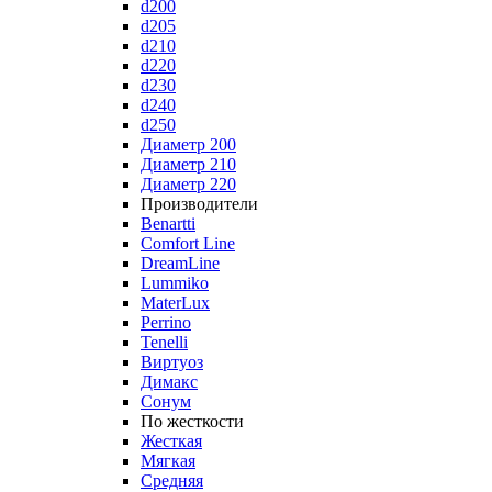
d200
d205
d210
d220
d230
d240
d250
Диаметр 200
Диаметр 210
Диаметр 220
Производители
Benartti
Comfort Line
DreamLine
Lummiko
MaterLux
Perrino
Tenelli
Виртуоз
Димакс
Сонум
По жесткости
Жесткая
Мягкая
Средняя