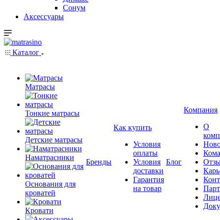
Сонум
Аксессуары
Каталог
Матрасы
Компания
Тонкие матрасы
О
Как купить
комп
Детские матрасы
Условия
Ново
оплаты
Кома
Наматрасники
Бренды
Условия
Блог
Отз
доставки
Карь
Гарантия
Конт
Основания для
на товар
Пар
кроватей
Лиц
Док
Кровати