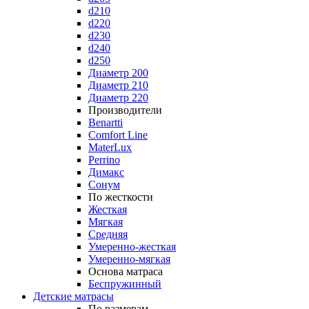
d210
d220
d230
d240
d250
Диаметр 200
Диаметр 210
Диаметр 220
Производители
Benartti
Comfort Line
MaterLux
Perrino
Димакс
Сонум
По жесткости
Жесткая
Мягкая
Средняя
Умеренно-жесткая
Умеренно-мягкая
Основа матраса
Беспружинный
Детские матрасы
По размерам