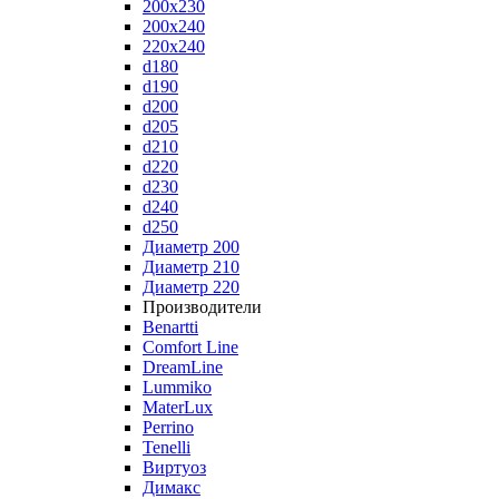
200x230
200x240
220x240
d180
d190
d200
d205
d210
d220
d230
d240
d250
Диаметр 200
Диаметр 210
Диаметр 220
Производители
Benartti
Comfort Line
DreamLine
Lummiko
MaterLux
Perrino
Tenelli
Виртуоз
Димакс