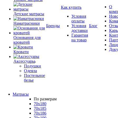
О
Как купить
комп
Детские матрасы
Условия
Ново
оплаты
Кома
Наматрасники
Бренды
Условия
Блог
Отз
доставки
Карь
Гарантия
Конт
Основания для
на товар
Пар
кроватей
Лиц
Док
Кровати
Аксессуары
Подушки
Одеяла
Постельное
белье
Матрасы
По размерам
70x180
70x185
70x186
70x190