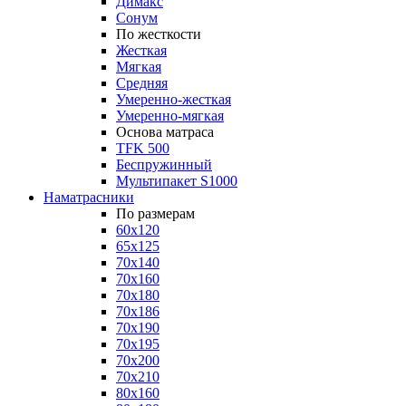
Димакс
Сонум
По жесткости
Жесткая
Мягкая
Средняя
Умеренно-жесткая
Умеренно-мягкая
Основа матраса
TFK 500
Беспружинный
Мультипакет S1000
Наматрасники
По размерам
60x120
65x125
70x140
70x160
70x180
70x186
70x190
70x195
70x200
70x210
80x160