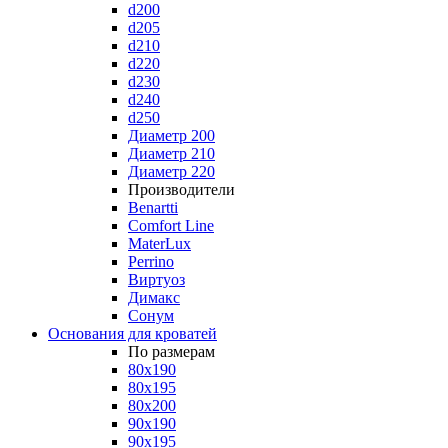
d200
d205
d210
d220
d230
d240
d250
Диаметр 200
Диаметр 210
Диаметр 220
Производители
Benartti
Comfort Line
MaterLux
Perrino
Виртуоз
Димакс
Сонум
Основания для кроватей
По размерам
80x190
80x195
80x200
90x190
90x195