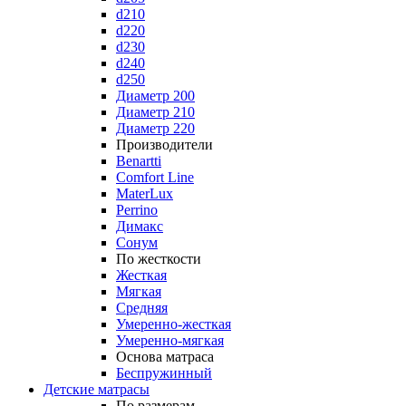
d210
d220
d230
d240
d250
Диаметр 200
Диаметр 210
Диаметр 220
Производители
Benartti
Comfort Line
MaterLux
Perrino
Димакс
Сонум
По жесткости
Жесткая
Мягкая
Средняя
Умеренно-жесткая
Умеренно-мягкая
Основа матраса
Беспружинный
Детские матрасы
По размерам