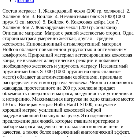
Доставка
Состав матраса: 1. Жаккардовый чехол (200 гр. холлкона) 2.
Холлкон 3см 3. Войлок 4. Независимый блок S1000(1000
пруж./1 сп. место) 5. Войлок 6. Кокосовая койра 1см 7.
Холлкон 3см 7. Жаккардовый чехол (200 гр. холлкона)
Описание матраса: Матрас с разной жесткостью сторон. Одна
сторона матраса умеренно жесткая, другая – средней
жесткости. Инновационный антиаллергенный материал
Hollcon обладает повышенной упругостью и оптимальным
комфортом. Природный материал латексированная кокосовая
койра, не вызывает аллергических реакций и добавляет
необходимую жесткость и упругость матрасу. Независимый
пружинный блок S1000 (1000 пружин на одно спальное
место) обладает анатомическими свойствами, правильно
распределяет вес и контур тела человека. Чехол из хлопкового
жаккарда, простеганного на 200 гр. холлкона придает
объемность поверхности матраса, воздушность и устойчивый
к истиранию. Максимальная нагрузка на одно спальное место:
130 кг. Выбирая матрас Hollo-Hard1 S1000, получаете
хороший матрас, усиленный кокосовой койрой
выдерживающий большую нагрузку. Это идеальное
предложение для людей, которые главным критерием в
выборе матраса выделяют не только соотношение цены и
качества, а также более выраженный анатомический эффект.