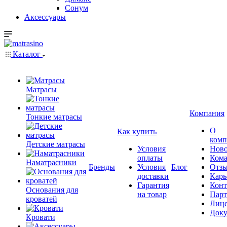
Сонум
Аксессуары
Каталог
Матрасы
Компания
Тонкие матрасы
О
Как купить
комп
Детские матрасы
Условия
Ново
оплаты
Кома
Наматрасники
Бренды
Условия
Блог
Отз
доставки
Карь
Гарантия
Конт
Основания для
на товар
Пар
кроватей
Лиц
Док
Кровати