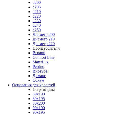
d200
d205
d210
d220
d230
d240
d250
Диаметр 200
Диаметр 210
Диаметр 220
Производители
Benartti
Comfort Line
MaterLux
Perrino
Виртуоз
Димакс
Сонум
Основания для кроватей
По размерам
80x190
80x195
80x200
90x190
90x195