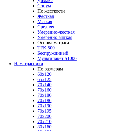
Димакс
Сонум
По жесткости
Жесткая
Мягкая
Средняя
Умеренно-жесткая
Умеренно-мягкая
Основа матраса
TFK 500
Беспружинный
Мультипакет S1000
Наматрасники
По размерам
60x120
65x125
70x140
70x160
70x180
70x186
70x190
70x195
70x200
70x210
80x160