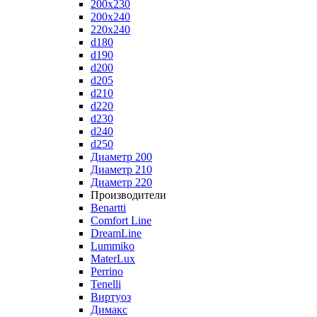
200x230
200x240
220x240
d180
d190
d200
d205
d210
d220
d230
d240
d250
Диаметр 200
Диаметр 210
Диаметр 220
Производители
Benartti
Comfort Line
DreamLine
Lummiko
MaterLux
Perrino
Tenelli
Виртуоз
Димакс