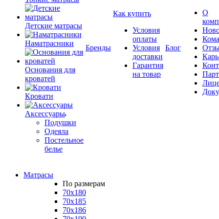
О
Как купить
комп
Детские матрасы
Условия
Ново
оплаты
Кома
Наматрасники
Бренды
Условия
Блог
Отз
доставки
Карь
Гарантия
Конт
Основания для
на товар
Пар
кроватей
Лиц
Док
Кровати
Аксессуары
Подушки
Одеяла
Постельное
белье
Матрасы
По размерам
70x180
70x185
70x186
70x190