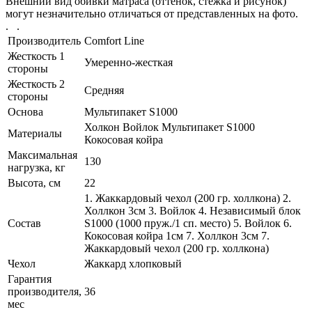
Внешний вид обивки матраса (оттенок, стежка и рисунок)
могут незначительно отличаться от представленных на фото.
. .
Производитель
Comfort Line
Жесткость 1
Умеренно-жесткая
стороны
Жесткость 2
Средняя
стороны
Основа
Мультипакет S1000
Холкон Войлок Мультипакет S1000
Материалы
Кокосовая койра
Максимальная
130
нагрузка, кг
Высота, см
22
1. Жаккардовый чехол (200 гр. холлкона) 2.
Холлкон 3см 3. Войлок 4. Независимый блок
Состав
S1000 (1000 пруж./1 сп. место) 5. Войлок 6.
Кокосовая койра 1см 7. Холлкон 3см 7.
Жаккардовый чехол (200 гр. холлкона)
Чехол
Жаккард хлопковый
Гарантия
производителя,
36
мес