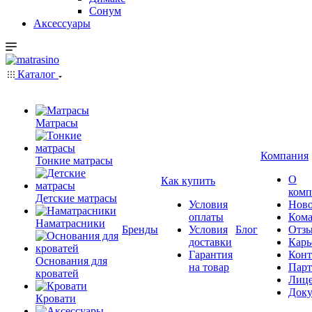
Сонум
Аксессуары
Каталог
Матрасы
Компания
Тонкие матрасы
О
Как купить
комп
Детские матрасы
Условия
Ново
оплаты
Кома
Наматрасники
Бренды
Условия
Блог
Отз
доставки
Карь
Гарантия
Конт
Основания для
на товар
Пар
кроватей
Лиц
Док
Кровати