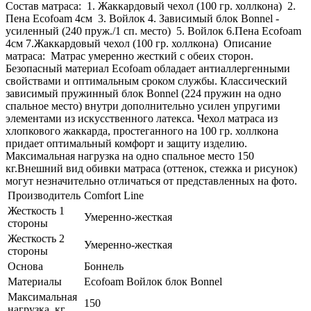
Состав матраса: 1. Жаккардовый чехол (100 гр. холлкона) 2.
Пена Ecofoam 4см 3. Войлок 4. Зависимый блок Bonnel -
усиленный (240 пруж./1 сп. место) 5. Войлок 6.Пена Ecofoam
4см 7.Жаккардовый чехол (100 гр. холлкона) Описание
матраса: Матрас умеренно жесткий с обеих сторон.
Безопасный материал Ecofoam обладает антиаллергенными
свойствами и оптимальным сроком службы. Классический
зависимый пружинный блок Bonnel (224 пружин на одно
спальное место) внутри дополнительно усилен упругими
элементами из искусственного латекса. Чехол матраса из
хлопкового жаккарда, простеганного на 100 гр. холлкона
придает оптимальный комфорт и защиту изделию.
Максимальная нагрузка на одно спальное место 150
кг.Внешний вид обивки матраса (оттенок, стежка и рисунок)
могут незначительно отличаться от представленных на фото.
Производитель
Comfort Line
Жесткость 1
Умеренно-жесткая
стороны
Жесткость 2
Умеренно-жесткая
стороны
Основа
Боннель
Материалы
Ecofoam Войлок блок Bonnel
Максимальная
150
нагрузка, кг