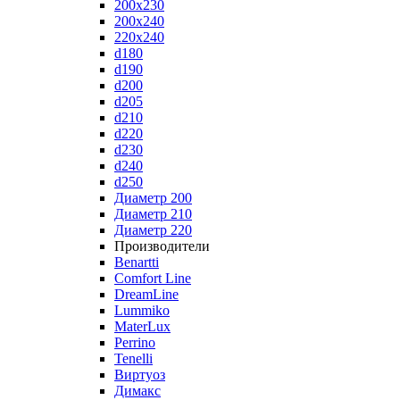
200x230
200x240
220x240
d180
d190
d200
d205
d210
d220
d230
d240
d250
Диаметр 200
Диаметр 210
Диаметр 220
Производители
Benartti
Comfort Line
DreamLine
Lummiko
MaterLux
Perrino
Tenelli
Виртуоз
Димакс