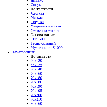
Димакс
Сонум
По жесткости
Жесткая
Мягкая
Средняя
Умеренно-жесткая
Умеренно-мягкая
Основа матраса
TFK 500
Беспружинный
Мультипакет S1000
Наматрасники
По размерам
60x120
65x125
70x140
70x160
70x180
70x186
70x190
70x195
70x200
70x210
80x160