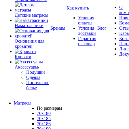
О
Как купить
комп
Детские матрасы
Условия
Ново
оплаты
Кома
Наматрасники
Бренды
Условия
Блог
Отз
доставки
Карь
Гарантия
Конт
Основания для
на товар
Пар
кроватей
Лиц
Док
Кровати
Аксессуары
Подушки
Одеяла
Постельное
белье
Матрасы
По размерам
70x180
70x185
70x186
70x190