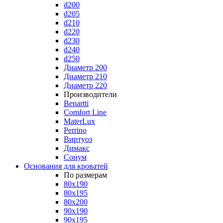
d200
d205
d210
d220
d230
d240
d250
Диаметр 200
Диаметр 210
Диаметр 220
Производители
Benartti
Comfort Line
MaterLux
Perrino
Виртуоз
Димакс
Сонум
Основания для кроватей
По размерам
80x190
80x195
80x200
90x190
90x195