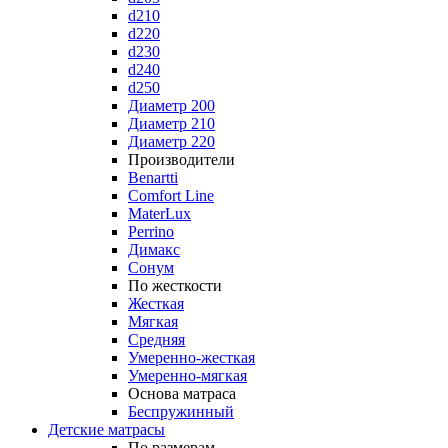
d210
d220
d230
d240
d250
Диаметр 200
Диаметр 210
Диаметр 220
Производители
Benartti
Comfort Line
MaterLux
Perrino
Димакс
Сонум
По жесткости
Жесткая
Мягкая
Средняя
Умеренно-жесткая
Умеренно-мягкая
Основа матраса
Беспружинный
Детские матрасы
По размерам