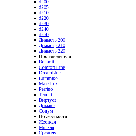
d200
d205
d210
d220
d230
d240
d250
Диаметр 200
Диаметр 210
Диаметр 220
Производители
Benartti
Comfort Line
DreamLine
Lummiko
MaterLux
Perrino
Tenelli
Виртуоз
Димакс
Сонум
По жесткости
Жесткая
Мягкая
Средняя