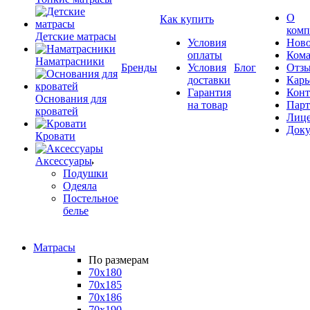
О
Как купить
комп
Детские матрасы
Условия
Ново
оплаты
Кома
Наматрасники
Бренды
Условия
Блог
Отз
доставки
Карь
Гарантия
Конт
Основания для
на товар
Пар
кроватей
Лиц
Док
Кровати
Аксессуары
Подушки
Одеяла
Постельное
белье
Матрасы
По размерам
70x180
70x185
70x186
70x190