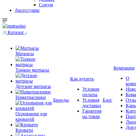
Сонум
Аксессуары
Каталог
Матрасы
Компания
Тонкие матрасы
О
Как купить
комп
Детские матрасы
Условия
Ново
оплаты
Кома
Наматрасники
Бренды
Условия
Блог
Отз
доставки
Карь
Гарантия
Конт
Основания для
на товар
Пар
кроватей
Лиц
Док
Кровати