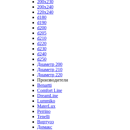
200x230
200x240
220x240
d180
d190
d200
d205
d210
d220
d230
d240
d250
Диаметр 200
Диаметр 210
Диаметр 220
Производители
Benartti
Comfort Line
DreamLine
Lummiko
MaterLux
Perrino
Tenelli
Виртуоз
Димакс