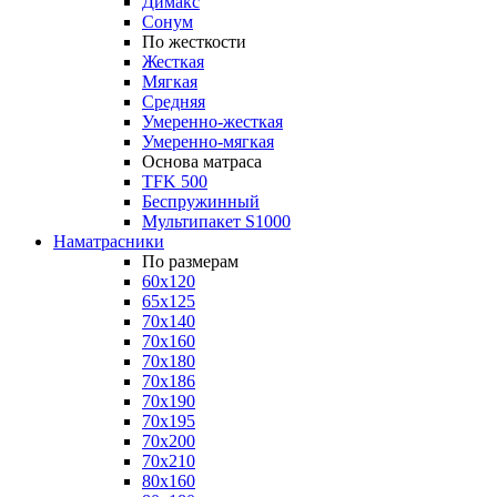
Димакс
Сонум
По жесткости
Жесткая
Мягкая
Средняя
Умеренно-жесткая
Умеренно-мягкая
Основа матраса
TFK 500
Беспружинный
Мультипакет S1000
Наматрасники
По размерам
60x120
65x125
70x140
70x160
70x180
70x186
70x190
70x195
70x200
70x210
80x160