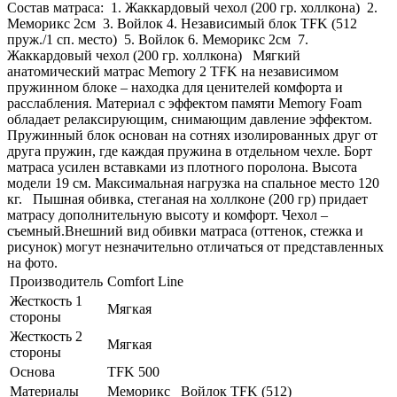
Состав матраса: 1. Жаккардовый чехол (200 гр. холлкона) 2.
Меморикс 2см 3. Войлок 4. Независимый блок TFK (512
пруж./1 сп. место) 5. Войлок 6. Меморикс 2см 7.
Жаккардовый чехол (200 гр. холлкона) Мягкий
анатомический матрас Memory 2 TFK на независимом
пружинном блоке – находка для ценителей комфорта и
расслабления. Материал с эффектом памяти Memory Foam
обладает релаксирующим, снимающим давление эффектом.
Пружинный блок основан на сотнях изолированных друг от
друга пружин, где каждая пружина в отдельном чехле. Борт
матраса усилен вставками из плотного поролона. Высота
модели 19 см. Максимальная нагрузка на спальное место 120
кг. Пышная обивка, стеганая на холлконе (200 гр) придает
матрасу дополнительную высоту и комфорт. Чехол –
съемный.Внешний вид обивки матраса (оттенок, стежка и
рисунок) могут незначительно отличаться от представленных
на фото.
Производитель
Comfort Line
Жесткость 1
Мягкая
стороны
Жесткость 2
Мягкая
стороны
Основа
TFK 500
Материалы
Меморикс Войлок TFK (512)