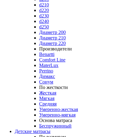
d210
d220
d230
d240
d250
Диаметр 200
Диаметр 210
Диаметр 220
Производители
Benartti
Comfort Line
MaterLux
Perrino
Димакс
Сонум
По жесткости
Жесткая
Мягкая
Средняя
Умеренно-жесткая
Умеренно-мягкая
Основа матраса
Беспружинный
Детские матрасы
По размерам