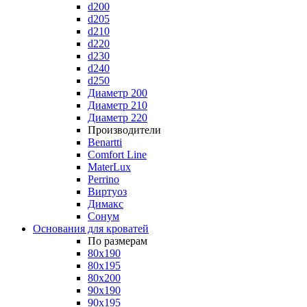
d200
d205
d210
d220
d230
d240
d250
Диаметр 200
Диаметр 210
Диаметр 220
Производители
Benartti
Comfort Line
MaterLux
Perrino
Виртуоз
Димакс
Сонум
Основания для кроватей
По размерам
80x190
80x195
80x200
90x190
90x195