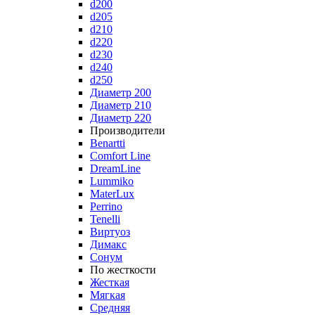
d200
d205
d210
d220
d230
d240
d250
Диаметр 200
Диаметр 210
Диаметр 220
Производители
Benartti
Comfort Line
DreamLine
Lummiko
MaterLux
Perrino
Tenelli
Виртуоз
Димакс
Сонум
По жесткости
Жесткая
Мягкая
Средняя