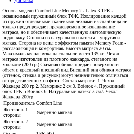
Доставка
Основа модели Comfort Line Memory 2 - Latex 3 TFK -
независимый пружинный блок ТФК. Изолирование каждой
из пружин отдельными тканевыми чехлами из спанбонда не
только предупреждает преждевременное изнашивание
матраса, но и обеспечивает качественную анатомическую
поддержку. Сторона из натурального латекса – упругая и
мягкая. Сторона из пены с эффектом памяти Memory Foam -
расслабляющая и комфортная. Высота матраса 20 см.
Максимальная нагрузка на спальное место 135 кг. Чехол
матраса изготовлен из плотного жаккарда, стеганого на
холлконе (200 гр.) Съемная обивка придает поверхности
объем и красивый внешний вид.Внешний вид обивки матраса
(оттенок, стежка и рисунок) могут незначительно отличаться
от представленных на фото. Состав матраса: 1. Чехол
Жаккард 200 гр 2. Меморикс 2 см 3. Войлок 4. Пружинный
блок TFK 5 Войлок 6. Натуральный латекс 3 см7. Чехол
Жаккард 200гр
Производитель
Comfort Line
Жесткость 1
Умеренно-мягкая
стороны
Жесткость 2
Умеренно-мягкая
стороны
Основа
TFK 500