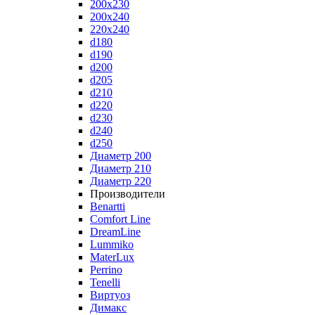
200x230
200x240
220x240
d180
d190
d200
d205
d210
d220
d230
d240
d250
Диаметр 200
Диаметр 210
Диаметр 220
Производители
Benartti
Comfort Line
DreamLine
Lummiko
MaterLux
Perrino
Tenelli
Виртуоз
Димакс