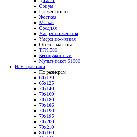
Димакс
Сонум
По жесткости
Жесткая
Мягкая
Средняя
Умеренно-жесткая
Умеренно-мягкая
Основа матраса
TFK 500
Беспружинный
Мультипакет S1000
Наматрасники
По размерам
60x120
65x125
70x140
70x160
70x180
70x186
70x190
70x195
70x200
70x210
80x160