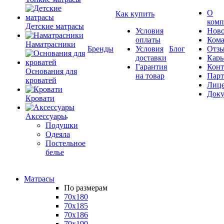
О
Как купить
комп
Детские матрасы
Условия
Ново
оплаты
Кома
Наматрасники
Бренды
Условия
Блог
Отз
доставки
Карь
Гарантия
Конт
Основания для
на товар
Пар
кроватей
Лиц
Док
Кровати
Аксессуары
Подушки
Одеяла
Постельное
белье
Матрасы
По размерам
70x180
70x185
70x186
70x190