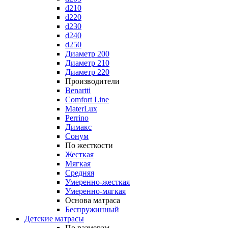
d210
d220
d230
d240
d250
Диаметр 200
Диаметр 210
Диаметр 220
Производители
Benartti
Comfort Line
MaterLux
Perrino
Димакс
Сонум
По жесткости
Жесткая
Мягкая
Средняя
Умеренно-жесткая
Умеренно-мягкая
Основа матраса
Беспружинный
Детские матрасы
По размерам