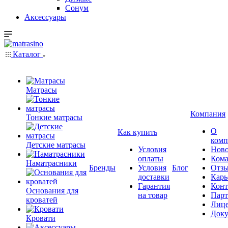
Сонум
Аксессуары
Каталог
Матрасы
Компания
Тонкие матрасы
О
Как купить
комп
Детские матрасы
Условия
Ново
оплаты
Кома
Наматрасники
Бренды
Условия
Блог
Отз
доставки
Карь
Гарантия
Конт
Основания для
на товар
Пар
кроватей
Лиц
Док
Кровати