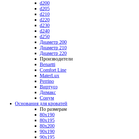
d200
d205
d210
d220
d230
d240
d250
Диаметр 200
Диаметр 210
Диаметр 220
Производители
Benartti
Comfort Line
MaterLux
Perrino
Виртуоз
Димакс
Сонум
Основания для кроватей
По размерам
80x190
80x195
80x200
90x190
90x195