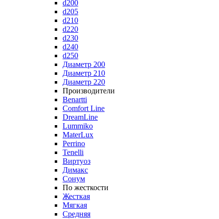
d200
d205
d210
d220
d230
d240
d250
Диаметр 200
Диаметр 210
Диаметр 220
Производители
Benartti
Comfort Line
DreamLine
Lummiko
MaterLux
Perrino
Tenelli
Виртуоз
Димакс
Сонум
По жесткости
Жесткая
Мягкая
Средняя