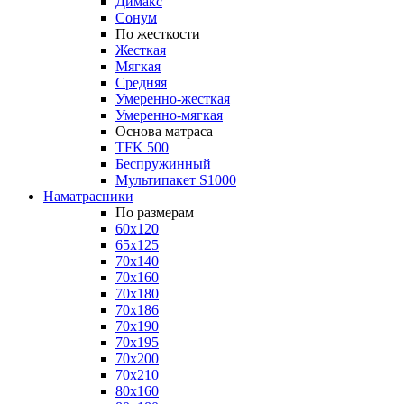
Димакс
Сонум
По жесткости
Жесткая
Мягкая
Средняя
Умеренно-жесткая
Умеренно-мягкая
Основа матраса
TFK 500
Беспружинный
Мультипакет S1000
Наматрасники
По размерам
60x120
65x125
70x140
70x160
70x180
70x186
70x190
70x195
70x200
70x210
80x160