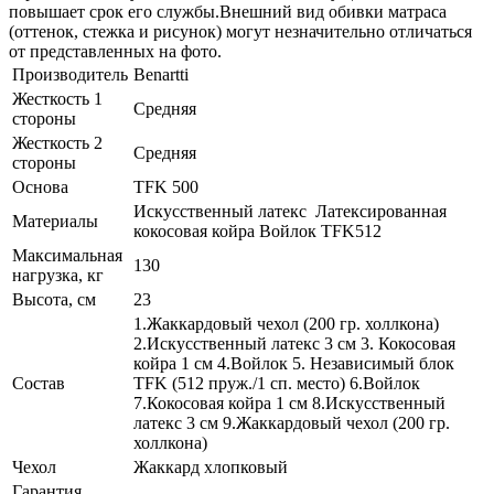
повышает срок его службы.Внешний вид обивки матраса
(оттенок, стежка и рисунок) могут незначительно отличаться
от представленных на фото.
Производитель
Benartti
Жесткость 1
Средняя
стороны
Жесткость 2
Средняя
стороны
Основа
TFK 500
Искусственный латекс Латексированная
Материалы
кокосовая койра Войлок TFK512
Максимальная
130
нагрузка, кг
Высота, см
23
1.Жаккардовый чехол (200 гр. холлкона)
2.Искусственный латекс 3 см 3. Кокосовая
койра 1 см 4.Войлок 5. Независимый блок
Состав
TFK (512 пруж./1 сп. место) 6.Войлок
7.Кокосовая койра 1 см 8.Искусственный
латекс 3 см 9.Жаккардовый чехол (200 гр.
холлкона)
Чехол
Жаккард хлопковый
Гарантия