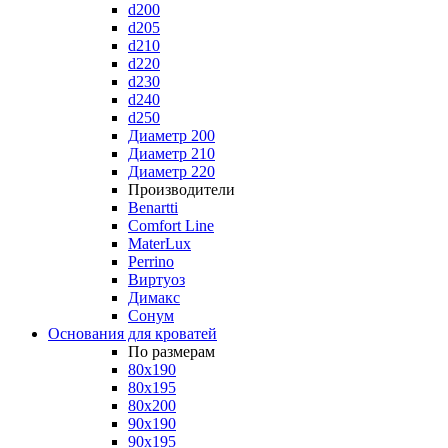
d200
d205
d210
d220
d230
d240
d250
Диаметр 200
Диаметр 210
Диаметр 220
Производители
Benartti
Comfort Line
MaterLux
Perrino
Виртуоз
Димакс
Сонум
Основания для кроватей
По размерам
80x190
80x195
80x200
90x190
90x195