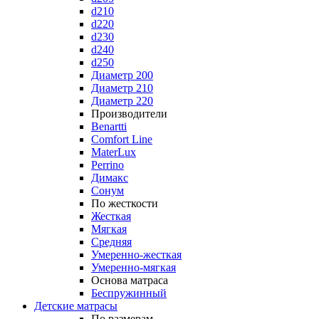
d210
d220
d230
d240
d250
Диаметр 200
Диаметр 210
Диаметр 220
Производители
Benartti
Comfort Line
MaterLux
Perrino
Димакс
Сонум
По жесткости
Жесткая
Мягкая
Средняя
Умеренно-жесткая
Умеренно-мягкая
Основа матраса
Беспружинный
Детские матрасы
По размерам