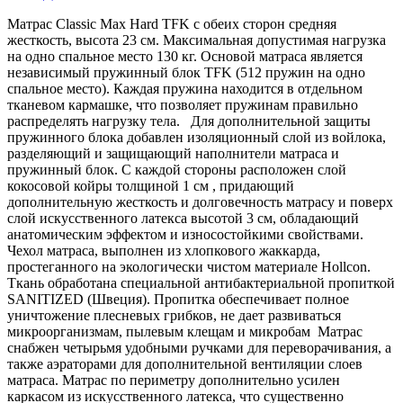
Матрас Classic Max Hard TFK с обеих сторон средняя
жесткость, высота 23 см. Максимальная допустимая нагрузка
на одно спальное место 130 кг. Основой матраса является
независимый пружинный блок TFK (512 пружин на одно
спальное место). Каждая пружина находится в отдельном
тканевом кармашке, что позволяет пружинам правильно
распределять нагрузку тела. Для дополнительной защиты
пружинного блока добавлен изоляционный слой из войлока,
разделяющий и защищающий наполнители матраса и
пружинный блок. С каждой стороны расположен слой
кокосовой койры толщиной 1 см , придающий
дополнительную жесткость и долговечность матрасу и поверх
слой искусственного латекса высотой 3 см, обладающий
анатомическим эффектом и износостойкими свойствами.
Чехол матраса, выполнен из хлопкового жаккарда,
простеганного на экологически чистом материале Hollcon.
Ткань обработана специальной антибактериальной пропиткой
SANITIZED (Швеция). Пропитка обеспечивает полное
уничтожение плесневых грибков, не дает развиваться
микроорганизмам, пылевым клещам и микробам Матрас
снабжен четырьмя удобными ручками для переворачивания, а
также аэраторами для дополнительной вентиляции слоев
матраса. Матрас по периметру дополнительно усилен
каркасом из искусственного латекса, что существенно