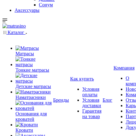
Сонум
Аксессуары
Каталог
Матрасы
Компания
Тонкие матрасы
О
Как купить
комп
Детские матрасы
Условия
Ново
оплаты
Кома
Наматрасники
Бренды
Условия
Блог
Отз
доставки
Карь
Гарантия
Конт
Основания для
на товар
Пар
кроватей
Лиц
Док
Кровати