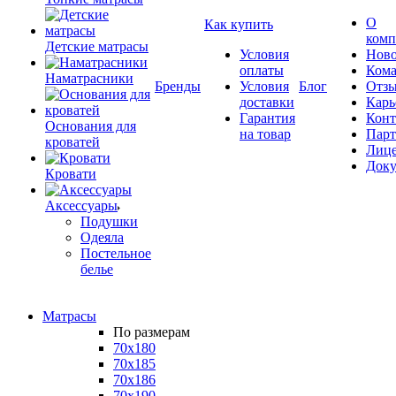
О
Как купить
комп
Детские матрасы
Условия
Ново
оплаты
Кома
Наматрасники
Бренды
Условия
Блог
Отз
доставки
Карь
Гарантия
Конт
Основания для
на товар
Пар
кроватей
Лиц
Док
Кровати
Аксессуары
Подушки
Одеяла
Постельное
белье
Матрасы
По размерам
70x180
70x185
70x186
70x190