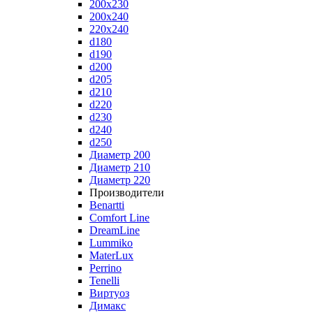
200x230
200x240
220x240
d180
d190
d200
d205
d210
d220
d230
d240
d250
Диаметр 200
Диаметр 210
Диаметр 220
Производители
Benartti
Comfort Line
DreamLine
Lummiko
MaterLux
Perrino
Tenelli
Виртуоз
Димакс