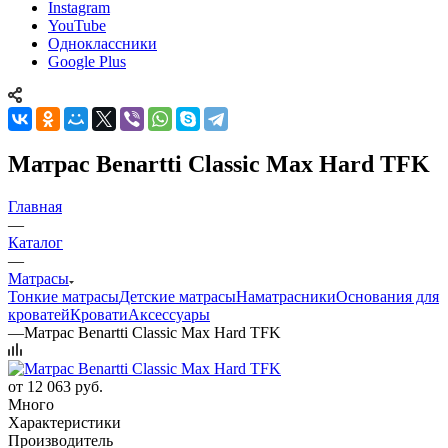
Instagram
YouTube
Одноклассники
Google Plus
Матрас Benartti Classic Max Hard TFK
Главная
—
Каталог
—
Матрасы
Тонкие матрасы
Детские матрасы
Наматрасники
Основания для
кроватей
Кровати
Аксессуары
—
Матрас Benartti Classic Max Hard TFK
от
12 063 руб.
Много
Характеристики
Производитель