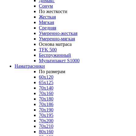
Димакс
Сонум
По жесткости
Жесткая
Мягкая
Средняя
Умеренно-жесткая
Умеренно-мягкая
Основа матраса
TFK 500
Беспружинный
Мультипакет S1000
Наматрасники
По размерам
60x120
65x125
70x140
70x160
70x180
70x186
70x190
70x195
70x200
70x210
80x160