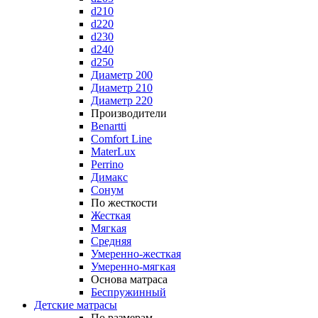
d210
d220
d230
d240
d250
Диаметр 200
Диаметр 210
Диаметр 220
Производители
Benartti
Comfort Line
MaterLux
Perrino
Димакс
Сонум
По жесткости
Жесткая
Мягкая
Средняя
Умеренно-жесткая
Умеренно-мягкая
Основа матраса
Беспружинный
Детские матрасы
По размерам