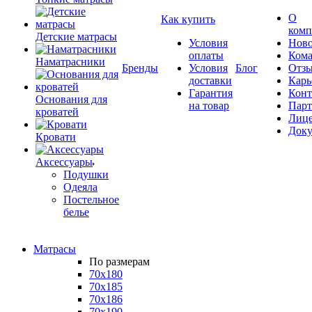
О
Как купить
комп
Детские матрасы
Условия
Ново
оплаты
Кома
Наматрасники
Бренды
Условия
Блог
Отз
доставки
Карь
Гарантия
Конт
Основания для
на товар
Пар
кроватей
Лиц
Док
Кровати
Аксессуары
Подушки
Одеяла
Постельное
белье
Матрасы
По размерам
70x180
70x185
70x186
70x190