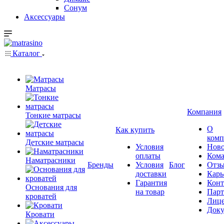
Сонум
Аксессуары
Каталог
Матрасы
Компания
Тонкие матрасы
О
Как купить
комп
Детские матрасы
Условия
Ново
оплаты
Кома
Наматрасники
Бренды
Условия
Блог
Отз
доставки
Карь
Гарантия
Конт
Основания для
на товар
Пар
кроватей
Лиц
Док
Кровати