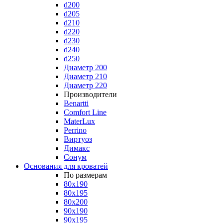
d200
d205
d210
d220
d230
d240
d250
Диаметр 200
Диаметр 210
Диаметр 220
Производители
Benartti
Comfort Line
MaterLux
Perrino
Виртуоз
Димакс
Сонум
Основания для кроватей
По размерам
80x190
80x195
80x200
90x190
90x195