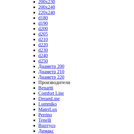
200x230
200x240
220x240
d180
d190
d200
d205
d210
d220
d230
d240
d250
Диаметр 200
Диаметр 210
Диаметр 220
Производители
Benartti
Comfort Line
DreamLine
Lummiko
MaterLux
Perrino
Tenelli
Виртуоз
Димакс