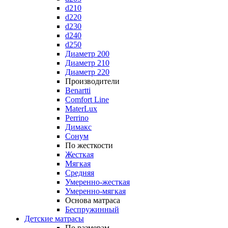
d210
d220
d230
d240
d250
Диаметр 200
Диаметр 210
Диаметр 220
Производители
Benartti
Comfort Line
MaterLux
Perrino
Димакс
Сонум
По жесткости
Жесткая
Мягкая
Средняя
Умеренно-жесткая
Умеренно-мягкая
Основа матраса
Беспружинный
Детские матрасы
По размерам