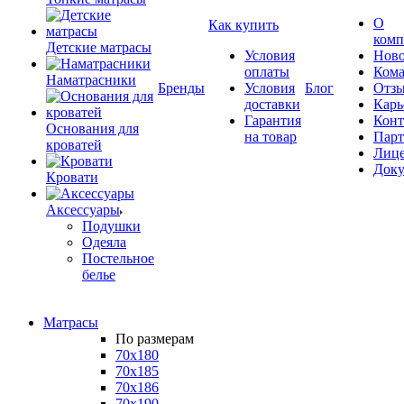
О
Как купить
комп
Детские матрасы
Условия
Ново
оплаты
Кома
Наматрасники
Бренды
Условия
Блог
Отз
доставки
Карь
Гарантия
Конт
Основания для
на товар
Пар
кроватей
Лиц
Док
Кровати
Аксессуары
Подушки
Одеяла
Постельное
белье
Матрасы
По размерам
70x180
70x185
70x186
70x190