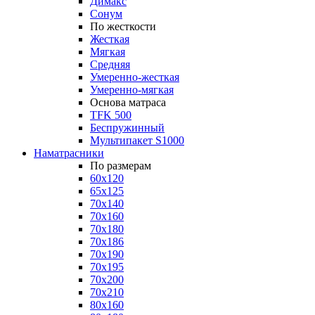
Димакс
Сонум
По жесткости
Жесткая
Мягкая
Средняя
Умеренно-жесткая
Умеренно-мягкая
Основа матраса
TFK 500
Беспружинный
Мультипакет S1000
Наматрасники
По размерам
60x120
65x125
70x140
70x160
70x180
70x186
70x190
70x195
70x200
70x210
80x160