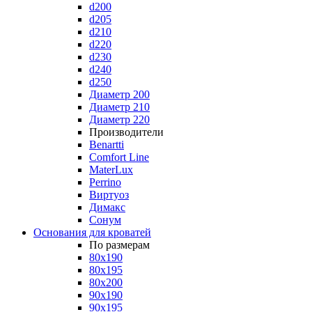
d200
d205
d210
d220
d230
d240
d250
Диаметр 200
Диаметр 210
Диаметр 220
Производители
Benartti
Comfort Line
MaterLux
Perrino
Виртуоз
Димакс
Сонум
Основания для кроватей
По размерам
80x190
80x195
80x200
90x190
90x195