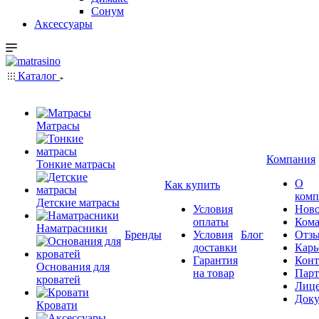
Сонум
Аксессуары
Каталог
Матрасы
Компания
Тонкие матрасы
О
Как купить
комп
Детские матрасы
Условия
Ново
оплаты
Кома
Наматрасники
Бренды
Условия
Блог
Отз
доставки
Карь
Гарантия
Конт
Основания для
на товар
Пар
кроватей
Лиц
Док
Кровати