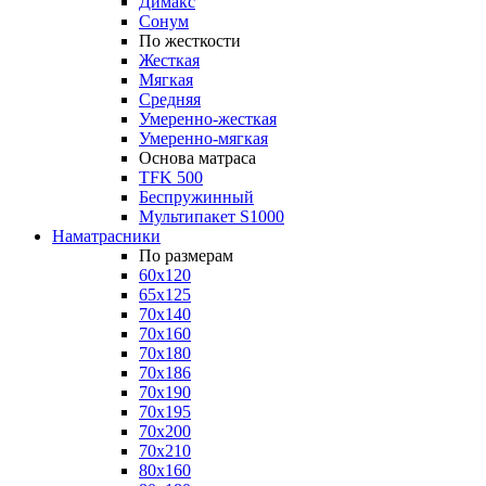
Димакс
Сонум
По жесткости
Жесткая
Мягкая
Средняя
Умеренно-жесткая
Умеренно-мягкая
Основа матраса
TFK 500
Беспружинный
Мультипакет S1000
Наматрасники
По размерам
60x120
65x125
70x140
70x160
70x180
70x186
70x190
70x195
70x200
70x210
80x160