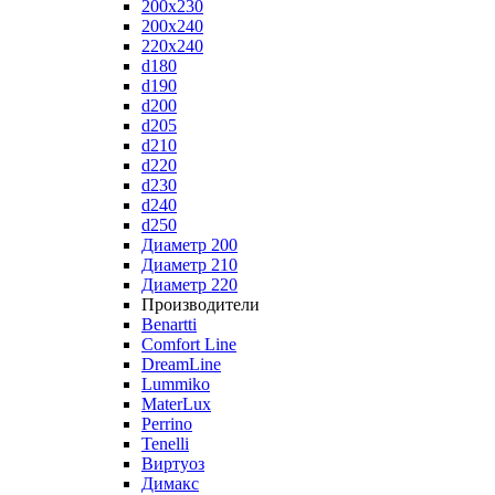
200x230
200x240
220x240
d180
d190
d200
d205
d210
d220
d230
d240
d250
Диаметр 200
Диаметр 210
Диаметр 220
Производители
Benartti
Comfort Line
DreamLine
Lummiko
MaterLux
Perrino
Tenelli
Виртуоз
Димакс