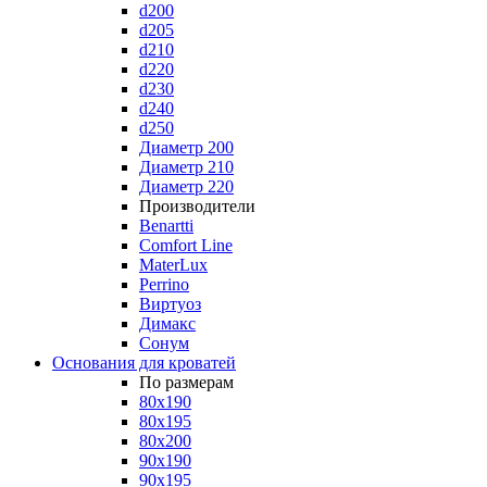
d200
d205
d210
d220
d230
d240
d250
Диаметр 200
Диаметр 210
Диаметр 220
Производители
Benartti
Comfort Line
MaterLux
Perrino
Виртуоз
Димакс
Сонум
Основания для кроватей
По размерам
80x190
80x195
80x200
90x190
90x195