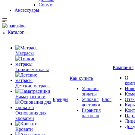
Сонум
Аксессуары
Каталог
Матрасы
Компания
Тонкие матрасы
О
Как купить
комп
Детские матрасы
Условия
Ново
оплаты
Кома
Наматрасники
Бренды
Условия
Блог
Отз
доставки
Карь
Гарантия
Конт
Основания для
на товар
Пар
кроватей
Лиц
Док
Кровати