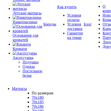
О
Как купить
комп
Детские матрасы
Условия
Ново
оплаты
Кома
Наматрасники
Бренды
Условия
Блог
Отз
доставки
Карь
Гарантия
Конт
Основания для
на товар
Пар
кроватей
Лиц
Док
Кровати
Аксессуары
Подушки
Одеяла
Постельное
белье
Матрасы
По размерам
70x180
70x185
70x186
70x190