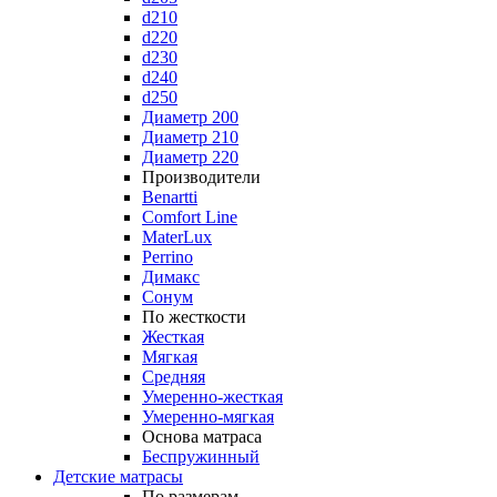
d210
d220
d230
d240
d250
Диаметр 200
Диаметр 210
Диаметр 220
Производители
Benartti
Comfort Line
MaterLux
Perrino
Димакс
Сонум
По жесткости
Жесткая
Мягкая
Средняя
Умеренно-жесткая
Умеренно-мягкая
Основа матраса
Беспружинный
Детские матрасы
По размерам