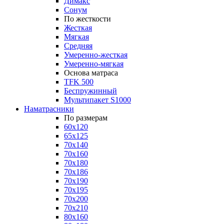
Димакс
Сонум
По жесткости
Жесткая
Мягкая
Средняя
Умеренно-жесткая
Умеренно-мягкая
Основа матраса
TFK 500
Беспружинный
Мультипакет S1000
Наматрасники
По размерам
60x120
65x125
70x140
70x160
70x180
70x186
70x190
70x195
70x200
70x210
80x160