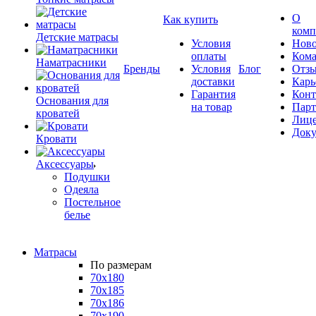
О
Как купить
комп
Детские матрасы
Условия
Ново
оплаты
Кома
Наматрасники
Бренды
Условия
Блог
Отз
доставки
Карь
Гарантия
Конт
Основания для
на товар
Пар
кроватей
Лиц
Док
Кровати
Аксессуары
Подушки
Одеяла
Постельное
белье
Матрасы
По размерам
70x180
70x185
70x186
70x190