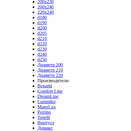
200x230
200x240
220x240
d180
d190
d200
d205
d210
d220
d230
d240
d250
Диаметр 200
Диаметр 210
Диаметр 220
Производители
Benartti
Comfort Line
DreamLine
Lummiko
MaterLux
Perrino
Tenelli
Виртуоз
Димакс