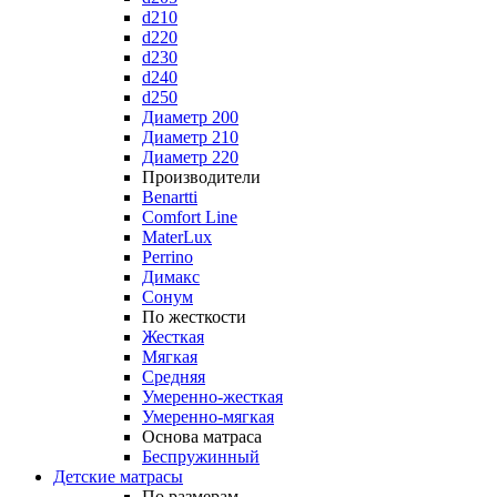
d210
d220
d230
d240
d250
Диаметр 200
Диаметр 210
Диаметр 220
Производители
Benartti
Comfort Line
MaterLux
Perrino
Димакс
Сонум
По жесткости
Жесткая
Мягкая
Средняя
Умеренно-жесткая
Умеренно-мягкая
Основа матраса
Беспружинный
Детские матрасы
По размерам