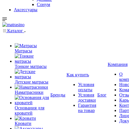
Сонум
Аксессуары
Каталог
Матрасы
Компания
Тонкие матрасы
О
Как купить
комп
Детские матрасы
Условия
Ново
оплаты
Кома
Наматрасники
Бренды
Условия
Блог
Отз
доставки
Карь
Гарантия
Конт
Основания для
на товар
Пар
кроватей
Лиц
Док
Кровати