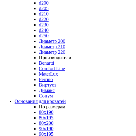
d200
d205
d210
d220
d230
d240
d250
Диаметр 200
Диаметр 210
Диаметр 220
Производители
Benartti
Comfort Line
MaterLux
Perrino
Виртуоз
Димакс
Сонум
Основания для кроватей
По размерам
80x190
80x195
80x200
90x190
90x195