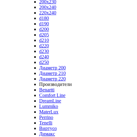
200x230
200x240
220x240
d180
d190
d200
d205
d210
d220
d230
d240
d250
Диаметр 200
Диаметр 210
Диаметр 220
Производители
Benartti
Comfort Line
DreamLine
Lummiko
MaterLux
Perrino
Tenelli
Виртуоз
Димакс