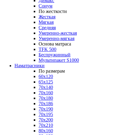
Димакс
Сонум
По жесткости
Жесткая
Мягкая
Средняя
Умеренно-жесткая
Умеренно-мягкая
Основа матраса
TFK 500
Беспружинный
Мультипакет S1000
Наматрасники
По размерам
60x120
65x125
70x140
70x160
70x180
70x186
70x190
70x195
70x200
70x210
80x160