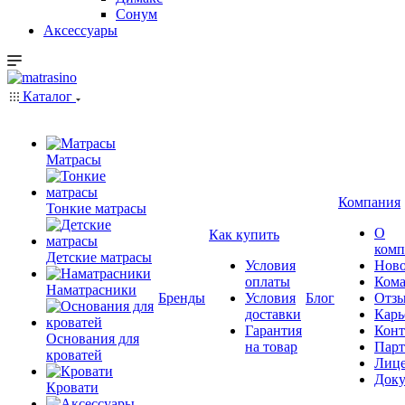
Сонум
Аксессуары
Каталог
Матрасы
Компания
Тонкие матрасы
О
Как купить
комп
Детские матрасы
Условия
Ново
оплаты
Кома
Наматрасники
Бренды
Условия
Блог
Отз
доставки
Карь
Гарантия
Конт
Основания для
на товар
Пар
кроватей
Лиц
Док
Кровати