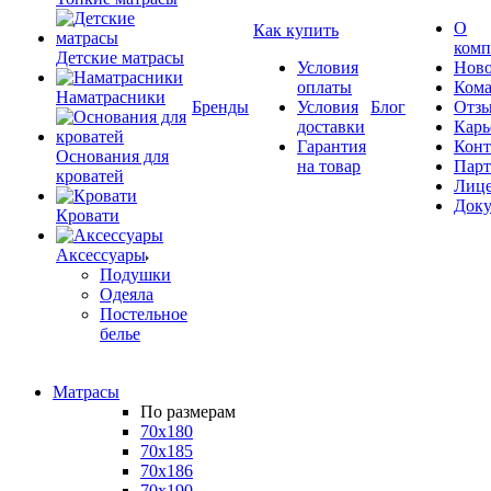
О
Как купить
комп
Детские матрасы
Условия
Ново
оплаты
Кома
Наматрасники
Бренды
Условия
Блог
Отз
доставки
Карь
Гарантия
Конт
Основания для
на товар
Пар
кроватей
Лиц
Док
Кровати
Аксессуары
Подушки
Одеяла
Постельное
белье
Матрасы
По размерам
70x180
70x185
70x186
70x190