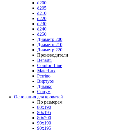
d200
d205
d210
d220
d230
d240
d250
Диаметр 200
Диаметр 210
Диаметр 220
Производители
Benartti
Comfort Line
MaterLux
Perrino
Виртуоз
Димакс
Сонум
Основания для кроватей
По размерам
80x190
80x195
80x200
90x190
90x195