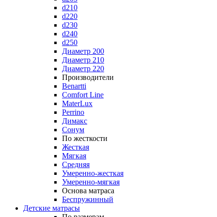
d210
d220
d230
d240
d250
Диаметр 200
Диаметр 210
Диаметр 220
Производители
Benartti
Comfort Line
MaterLux
Perrino
Димакс
Сонум
По жесткости
Жесткая
Мягкая
Средняя
Умеренно-жесткая
Умеренно-мягкая
Основа матраса
Беспружинный
Детские матрасы
По размерам