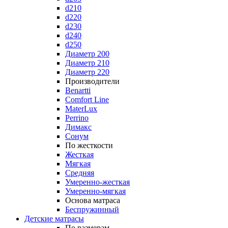
d210
d220
d230
d240
d250
Диаметр 200
Диаметр 210
Диаметр 220
Производители
Benartti
Comfort Line
MaterLux
Perrino
Димакс
Сонум
По жесткости
Жесткая
Мягкая
Средняя
Умеренно-жесткая
Умеренно-мягкая
Основа матраса
Беспружинный
Детские матрасы
По размерам