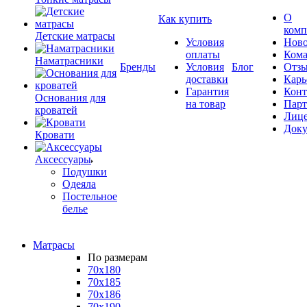
О
Как купить
комп
Детские матрасы
Условия
Ново
оплаты
Кома
Наматрасники
Бренды
Условия
Блог
Отз
доставки
Карь
Гарантия
Конт
Основания для
на товар
Пар
кроватей
Лиц
Док
Кровати
Аксессуары
Подушки
Одеяла
Постельное
белье
Матрасы
По размерам
70x180
70x185
70x186
70x190