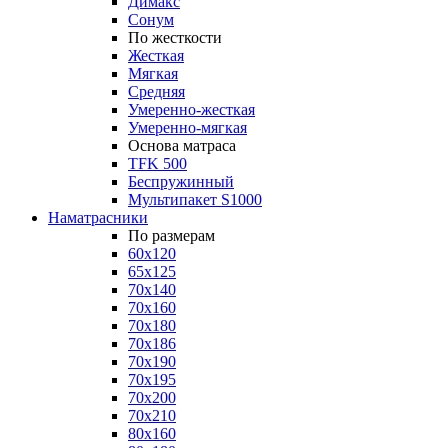
Димакс
Сонум
По жесткости
Жесткая
Мягкая
Средняя
Умеренно-жесткая
Умеренно-мягкая
Основа матраса
TFK 500
Беспружинный
Мультипакет S1000
Наматрасники
По размерам
60x120
65x125
70x140
70x160
70x180
70x186
70x190
70x195
70x200
70x210
80x160