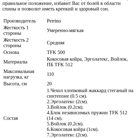
правильное положение, избавит Вас от болей в области
спины и позволит иметь крепкий и здоровый сон.
Производитель
Perrino
Жесткость 1
Умеренно-мягкая
стороны
Жесткость 2
Средняя
стороны
Основа
TFK 500
Кокосовая койра, Эрголатекс, Войлок,
Материалы
ПБ TFK 512
Максимальная
110
нагрузка, кг
Высота, см
20
1.Чехол хлопковый жаккард стеганый на
синтепоне (0.5 см).
2.Эрголатекс (2см).
3.Войлок (0.2см).
4.Блок независимых пружин TFK 512
Состав
(14 см).
5.Войлок (0.2см).
6.Кокосовая койра (1см).
7.Эрголатекс (2см).