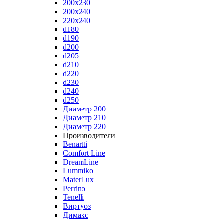
200x230
200x240
220x240
d180
d190
d200
d205
d210
d220
d230
d240
d250
Диаметр 200
Диаметр 210
Диаметр 220
Производители
Benartti
Comfort Line
DreamLine
Lummiko
MaterLux
Perrino
Tenelli
Виртуоз
Димакс