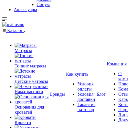
Сонум
Аксессуары
Каталог
Матрасы
Компания
Тонкие матрасы
О
Как купить
комп
Детские матрасы
Условия
Ново
оплаты
Кома
Наматрасники
Бренды
Условия
Блог
Отз
доставки
Карь
Гарантия
Конт
Основания для
на товар
Пар
кроватей
Лиц
Док
Кровати