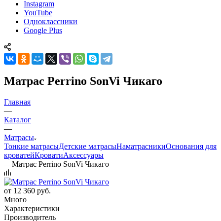
Instagram
YouTube
Одноклассники
Google Plus
Матрас Perrino SonVi Чикаго
Главная
—
Каталог
—
Матрасы
Тонкие матрасы
Детские матрасы
Наматрасники
Основания для
кроватей
Кровати
Аксессуары
—
Матрас Perrino SonVi Чикаго
от
12 360 руб.
Много
Характеристики
Производитель