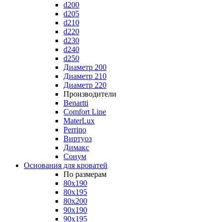
d200
d205
d210
d220
d230
d240
d250
Диаметр 200
Диаметр 210
Диаметр 220
Производители
Benartti
Comfort Line
MaterLux
Perrino
Виртуоз
Димакс
Сонум
Основания для кроватей
По размерам
80x190
80x195
80x200
90x190
90x195