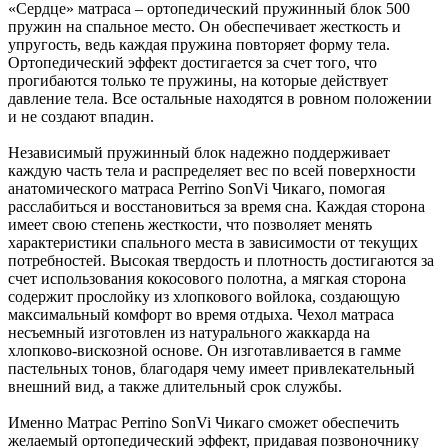
«Сердце» матраса – ортопедический пружинный блок 500
пружин на спальное место. Он обеспечивает жесткость и
упругость, ведь каждая пружина повторяет форму тела.
Ортопедический эффект достигается за счет того, что
прогибаются только те пружины, на которые действует
давление тела. Все остальные находятся в ровном положении
и не создают впадин.
Независимый пружинный блок надежно поддерживает
каждую часть тела и распределяет вес по всей поверхности
анатомического матраса Perrino SonVi Чикаго, помогая
расслабиться и восстановиться за время сна. Каждая сторона
имеет свою степень жесткости, что позволяет менять
характеристики спального места в зависимости от текущих
потребностей. Высокая твердость и плотность достигаются за
счет использования кокосового полотна, а мягкая сторона
содержит прослойку из хлопкового войлока, создающую
максимальный комфорт во время отдыха. Чехол матраса
несъемный изготовлен из натурального жаккарда на
хлопково-вискозной основе. Он изготавливается в гамме
пастельных тонов, благодаря чему имеет привлекательный
внешний вид, а также длительный срок службы.
Именно Матрас Perrino SonVi Чикаго сможет обеспечить
желаемый ортопедический эффект, придавая позвоночнику