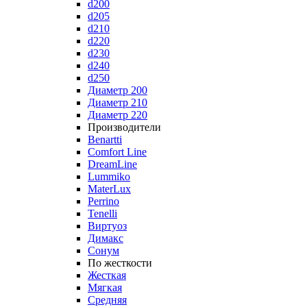
d200
d205
d210
d220
d230
d240
d250
Диаметр 200
Диаметр 210
Диаметр 220
Производители
Benartti
Comfort Line
DreamLine
Lummiko
MaterLux
Perrino
Tenelli
Виртуоз
Димакс
Сонум
По жесткости
Жесткая
Мягкая
Средняя