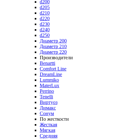
d200
d205
d210
d220
d230
d240
d250
Диаметр 200
Диаметр 210
Диаметр 220
Производители
Benartti
Comfort Line
DreamLine
Lummiko
MaterLux
Perrino
Tenelli
Виртуоз
Димакс
Сонум
По жесткости
Жесткая
Мягкая
Средняя