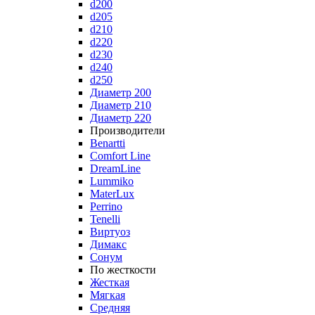
d200
d205
d210
d220
d230
d240
d250
Диаметр 200
Диаметр 210
Диаметр 220
Производители
Benartti
Comfort Line
DreamLine
Lummiko
MaterLux
Perrino
Tenelli
Виртуоз
Димакс
Сонум
По жесткости
Жесткая
Мягкая
Средняя