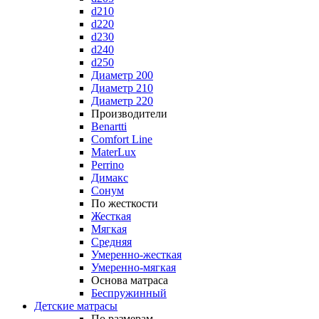
d210
d220
d230
d240
d250
Диаметр 200
Диаметр 210
Диаметр 220
Производители
Benartti
Comfort Line
MaterLux
Perrino
Димакс
Сонум
По жесткости
Жесткая
Мягкая
Средняя
Умеренно-жесткая
Умеренно-мягкая
Основа матраса
Беспружинный
Детские матрасы
По размерам