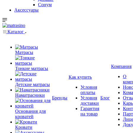
Сонум
Аксессуары
Каталог
Матрасы
Компания
Тонкие матрасы
О
Как купить
комп
Детские матрасы
Условия
Ново
оплаты
Кома
Наматрасники
Бренды
Условия
Блог
Отз
доставки
Карь
Гарантия
Конт
Основания для
на товар
Пар
кроватей
Лиц
Док
Кровати