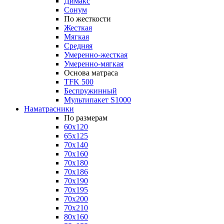
Димакс
Сонум
По жесткости
Жесткая
Мягкая
Средняя
Умеренно-жесткая
Умеренно-мягкая
Основа матраса
TFK 500
Беспружинный
Мультипакет S1000
Наматрасники
По размерам
60x120
65x125
70x140
70x160
70x180
70x186
70x190
70x195
70x200
70x210
80x160