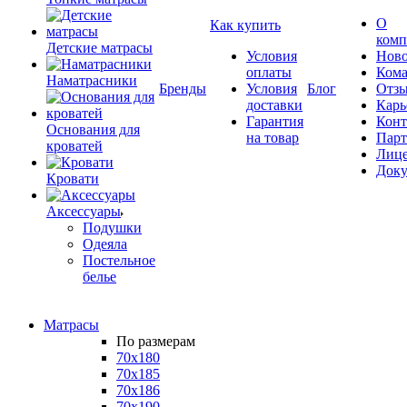
О
Как купить
комп
Детские матрасы
Условия
Ново
оплаты
Кома
Наматрасники
Бренды
Условия
Блог
Отз
доставки
Карь
Гарантия
Конт
Основания для
на товар
Пар
кроватей
Лиц
Док
Кровати
Аксессуары
Подушки
Одеяла
Постельное
белье
Матрасы
По размерам
70x180
70x185
70x186
70x190