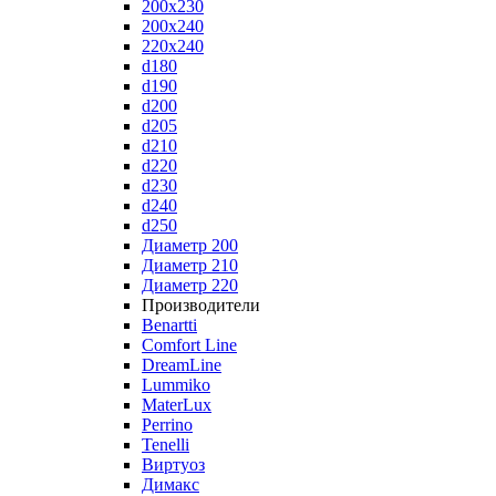
200x230
200x240
220x240
d180
d190
d200
d205
d210
d220
d230
d240
d250
Диаметр 200
Диаметр 210
Диаметр 220
Производители
Benartti
Comfort Line
DreamLine
Lummiko
MaterLux
Perrino
Tenelli
Виртуоз
Димакс