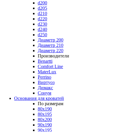
d200
d205
d210
d220
d230
d240
d250
Диаметр 200
Диаметр 210
Диаметр 220
Производители
Benartti
Comfort Line
MaterLux
Perrino
Виртуоз
Димакс
Сонум
Основания для кроватей
По размерам
80x190
80x195
80x200
90x190
90x195