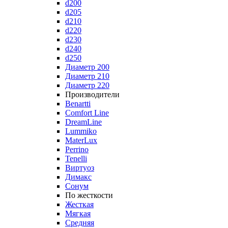
d200
d205
d210
d220
d230
d240
d250
Диаметр 200
Диаметр 210
Диаметр 220
Производители
Benartti
Comfort Line
DreamLine
Lummiko
MaterLux
Perrino
Tenelli
Виртуоз
Димакс
Сонум
По жесткости
Жесткая
Мягкая
Средняя