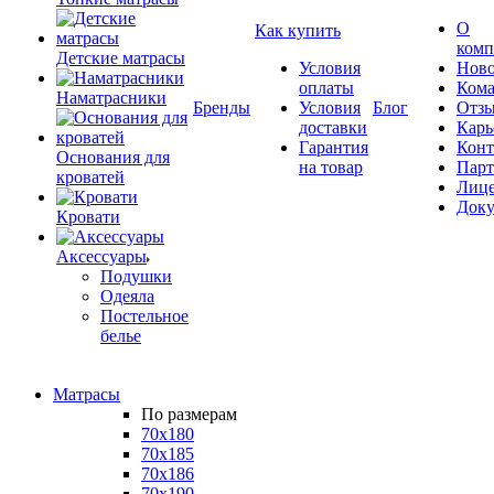
О
Как купить
комп
Детские матрасы
Условия
Ново
оплаты
Кома
Наматрасники
Бренды
Условия
Блог
Отз
доставки
Карь
Гарантия
Конт
Основания для
на товар
Пар
кроватей
Лиц
Док
Кровати
Аксессуары
Подушки
Одеяла
Постельное
белье
Матрасы
По размерам
70x180
70x185
70x186
70x190