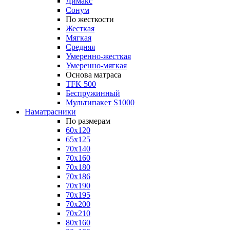
Димакс
Сонум
По жесткости
Жесткая
Мягкая
Средняя
Умеренно-жесткая
Умеренно-мягкая
Основа матраса
TFK 500
Беспружинный
Мультипакет S1000
Наматрасники
По размерам
60x120
65x125
70x140
70x160
70x180
70x186
70x190
70x195
70x200
70x210
80x160