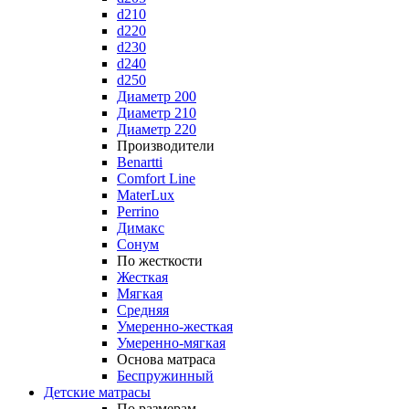
d210
d220
d230
d240
d250
Диаметр 200
Диаметр 210
Диаметр 220
Производители
Benartti
Comfort Line
MaterLux
Perrino
Димакс
Сонум
По жесткости
Жесткая
Мягкая
Средняя
Умеренно-жесткая
Умеренно-мягкая
Основа матраса
Беспружинный
Детские матрасы
По размерам