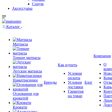
Сонум
Аксессуары
Каталог
Матрасы
Компания
Тонкие матрасы
О
Как купить
комп
Детские матрасы
Условия
Ново
оплаты
Кома
Наматрасники
Бренды
Условия
Блог
Отз
доставки
Карь
Гарантия
Конт
Основания для
на товар
Пар
кроватей
Лиц
Док
Кровати