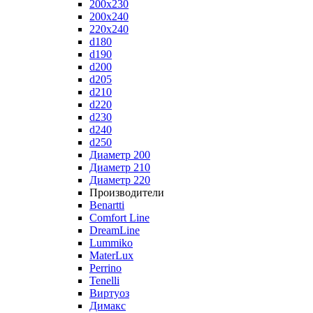
200x230
200x240
220x240
d180
d190
d200
d205
d210
d220
d230
d240
d250
Диаметр 200
Диаметр 210
Диаметр 220
Производители
Benartti
Comfort Line
DreamLine
Lummiko
MaterLux
Perrino
Tenelli
Виртуоз
Димакс