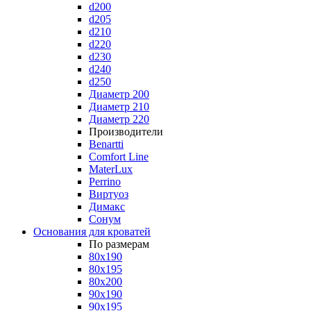
d200
d205
d210
d220
d230
d240
d250
Диаметр 200
Диаметр 210
Диаметр 220
Производители
Benartti
Comfort Line
MaterLux
Perrino
Виртуоз
Димакс
Сонум
Основания для кроватей
По размерам
80x190
80x195
80x200
90x190
90x195