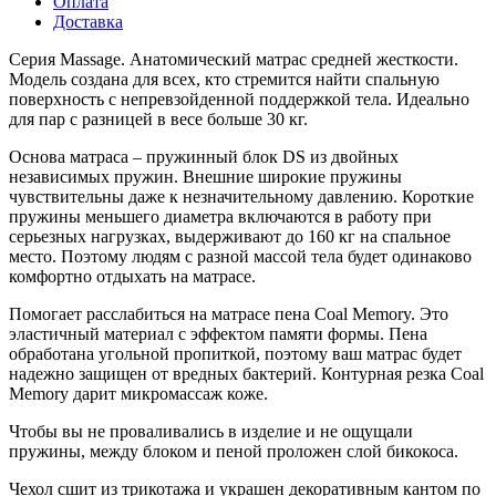
Оплата
Доставка
Серия Massage. Анатомический матрас средней жесткости.
Модель создана для всех, кто стремится найти спальную
поверхность с непревзойденной поддержкой тела. Идеально
для пар с разницей в весе больше 30 кг.
Основа матраса – пружинный блок DS из двойных
независимых пружин. Внешние широкие пружины
чувствительны даже к незначительному давлению. Короткие
пружины меньшего диаметра включаются в работу при
серьезных нагрузках, выдерживают до 160 кг на спальное
место. Поэтому людям с разной массой тела будет одинаково
комфортно отдыхать на матрасе.
Помогает расслабиться на матрасе пена Coal Memory. Это
эластичный материал с эффектом памяти формы. Пена
обработана угольной пропиткой, поэтому ваш матрас будет
надежно защищен от вредных бактерий. Контурная резка Coal
Memory дарит микромассаж коже.
Чтобы вы не проваливались в изделие и не ощущали
пружины, между блоком и пеной проложен слой бикокоса.
Чехол сшит из трикотажа и украшен декоративным кантом по