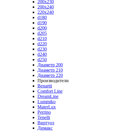
200x230
200x240
220x240
d180
d190
d200
d205
d210
d220
d230
d240
d250
Диаметр 200
Диаметр 210
Диаметр 220
Производители
Benartti
Comfort Line
DreamLine
Lummiko
MaterLux
Perrino
Tenelli
Виртуоз
Димакс