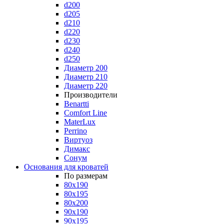
d200
d205
d210
d220
d230
d240
d250
Диаметр 200
Диаметр 210
Диаметр 220
Производители
Benartti
Comfort Line
MaterLux
Perrino
Виртуоз
Димакс
Сонум
Основания для кроватей
По размерам
80x190
80x195
80x200
90x190
90x195