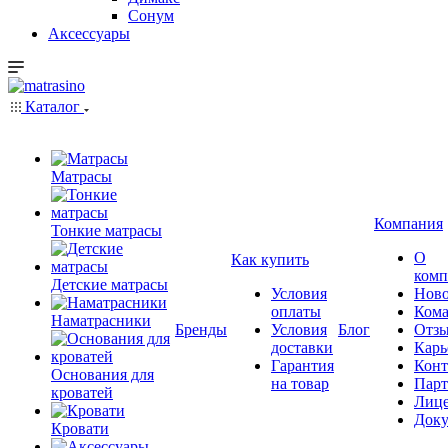
Сонум
Аксессуары
Каталог
Матрасы
Компания
Тонкие матрасы
О
Как купить
комп
Детские матрасы
Условия
Ново
оплаты
Кома
Наматрасники
Бренды
Условия
Блог
Отз
доставки
Карь
Гарантия
Конт
Основания для
на товар
Пар
кроватей
Лиц
Док
Кровати