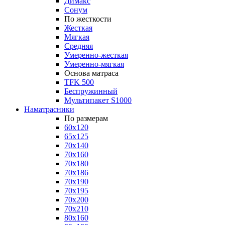
Димакс
Сонум
По жесткости
Жесткая
Мягкая
Средняя
Умеренно-жесткая
Умеренно-мягкая
Основа матраса
TFK 500
Беспружинный
Мультипакет S1000
Наматрасники
По размерам
60x120
65x125
70x140
70x160
70x180
70x186
70x190
70x195
70x200
70x210
80x160