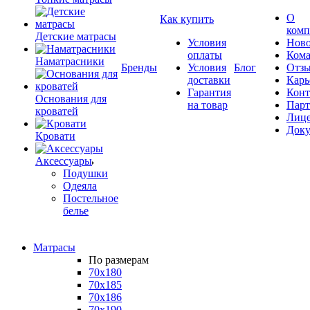
О
Как купить
комп
Детские матрасы
Условия
Ново
оплаты
Кома
Наматрасники
Бренды
Условия
Блог
Отз
доставки
Карь
Гарантия
Конт
Основания для
на товар
Пар
кроватей
Лиц
Док
Кровати
Аксессуары
Подушки
Одеяла
Постельное
белье
Матрасы
По размерам
70x180
70x185
70x186
70x190