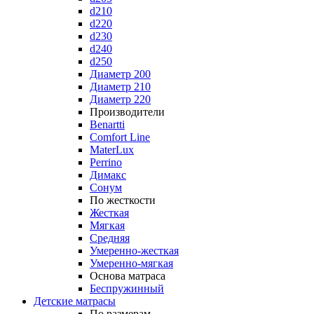
d210
d220
d230
d240
d250
Диаметр 200
Диаметр 210
Диаметр 220
Производители
Benartti
Comfort Line
MaterLux
Perrino
Димакс
Сонум
По жесткости
Жесткая
Мягкая
Средняя
Умеренно-жесткая
Умеренно-мягкая
Основа матраса
Беспружинный
Детские матрасы
По размерам