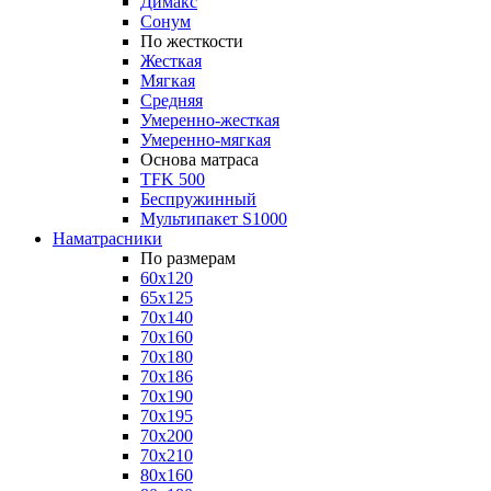
Димакс
Сонум
По жесткости
Жесткая
Мягкая
Средняя
Умеренно-жесткая
Умеренно-мягкая
Основа матраса
TFK 500
Беспружинный
Мультипакет S1000
Наматрасники
По размерам
60x120
65x125
70x140
70x160
70x180
70x186
70x190
70x195
70x200
70x210
80x160