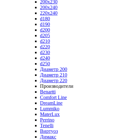
200x230
200x240
220x240
d180
d190
d200
d205
d210
d220
d230
d240
d250
Диаметр 200
Диаметр 210
Диаметр 220
Производители
Benartti
Comfort Line
DreamLine
Lummiko
MaterLux
Perrino
Tenelli
Виртуоз
Димакс