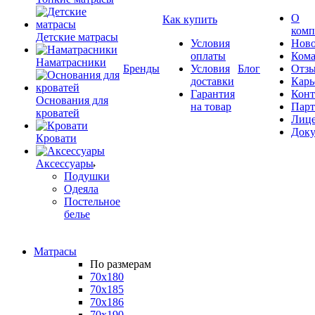
О
Как купить
комп
Детские матрасы
Условия
Ново
оплаты
Кома
Наматрасники
Бренды
Условия
Блог
Отз
доставки
Карь
Гарантия
Конт
Основания для
на товар
Пар
кроватей
Лиц
Док
Кровати
Аксессуары
Подушки
Одеяла
Постельное
белье
Матрасы
По размерам
70x180
70x185
70x186
70x190