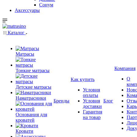
Сонум
Аксессуары
Каталог
Матрасы
Компания
Тонкие матрасы
О
Как купить
комп
Детские матрасы
Условия
Ново
оплаты
Кома
Наматрасники
Бренды
Условия
Блог
Отз
доставки
Карь
Гарантия
Конт
Основания для
на товар
Пар
кроватей
Лиц
Док
Кровати