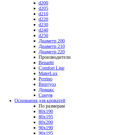
d200
d205
d210
d220
d230
d240
d250
Диаметр 200
Диаметр 210
Диаметр 220
Производители
Benartti
Comfort Line
MaterLux
Perrino
Виртуоз
Димакс
Сонум
Основания для кроватей
По размерам
80x190
80x195
80x200
90x190
90x195