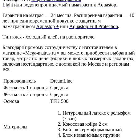
Light
или
водонепроницаемый наматрасник Aquastop
.
Гарантия на матрас — 24 месяца. Расширенная гарантия — 10
лет при единовременной покупке с защитным
наматрасником
Aquastop +
или
Aquastop Full Protection
.
Тип клея - холодный клей, на растворителе.
Благодаря прямому сотрудничеству с изготовителем в
магазине «Mega-matras.ru » вы можете приобрести выбранный
товар, матрас по цене фабрики в любых размерных габаритах,
включая нестандартные, с доставкой по Москве и регионам
РФ.
Производитель
DreamLine
Жесткость 1 стороны
Средняя
Жесткость 2 стороны
Средняя
Основа
TFK 500
Натуральный латекс с рельефом
(7 зон)
Кокосовая койра 2 см
Материалы
Войлок термоформованный
Блок независимых пружин