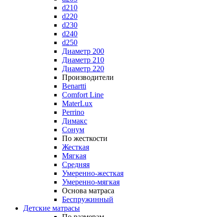
d210
d220
d230
d240
d250
Диаметр 200
Диаметр 210
Диаметр 220
Производители
Benartti
Comfort Line
MaterLux
Perrino
Димакс
Сонум
По жесткости
Жесткая
Мягкая
Средняя
Умеренно-жесткая
Умеренно-мягкая
Основа матраса
Беспружинный
Детские матрасы
По размерам