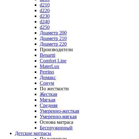
d210
d220
d230
d240
d250
Диаметр 200
Диаметр 210
Диаметр 220
Производители
Benartti
Comfort Line
MaterLux
Perrino
Димакс
Сонум
По жесткости
Жесткая
Мягкая
Средняя
Умеренно-жесткая
Умеренно-мягкая
Основа матраса
Беспружинный
Детские матрасы
По размерам