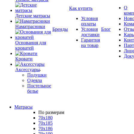
О
Как купить
комп
Детские матрасы
Условия
Ново
оплаты
Кома
Наматрасники
Бренды
Условия
Блог
Отз
доставки
Карь
Гарантия
Конт
Основания для
на товар
Пар
кроватей
Лиц
Док
Кровати
Аксессуары
Подушки
Одеяла
Постельное
белье
Матрасы
По размерам
70x180
70x185
70x186
70x190