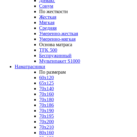
Димакс
Сонум
По жесткости
Жесткая
Мягкая
Средняя
Умеренно-жесткая
Умеренно-мягкая
Основа матраса
TFK 500
Беспружинный
Мультипакет S1000
Наматрасники
По размерам
60x120
65x125
70x140
70x160
70x180
70x186
70x190
70x195
70x200
70x210
80x160