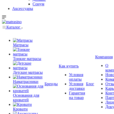
Сонум
Аксессуары
Каталог
Матрасы
Компания
Тонкие матрасы
О
Как купить
комп
Детские матрасы
Условия
Ново
оплаты
Кома
Наматрасники
Бренды
Условия
Блог
Отз
доставки
Карь
Гарантия
Конт
Основания для
на товар
Пар
кроватей
Лиц
Док
Кровати