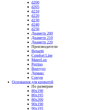
d200
d205
d210
d220
d230
d240
d250
Диаметр 200
Диаметр 210
Диаметр 220
Производители
Benartti
Comfort Line
MaterLux
Perrino
Виртуоз
Димакс
Сонум
Основания для кроватей
По размерам
80x190
80x195
80x200
90x190
90x195