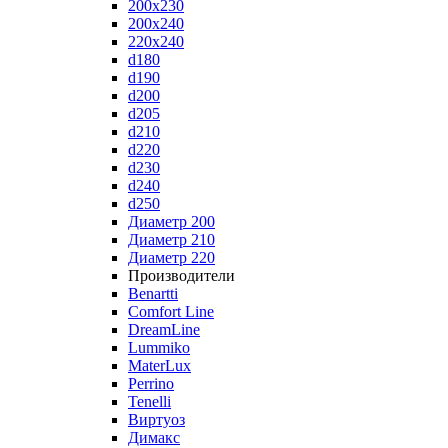
200x230
200x240
220x240
d180
d190
d200
d205
d210
d220
d230
d240
d250
Диаметр 200
Диаметр 210
Диаметр 220
Производители
Benartti
Comfort Line
DreamLine
Lummiko
MaterLux
Perrino
Tenelli
Виртуоз
Димакс