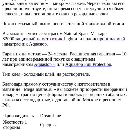
уникальным качеством – микромассажем. Через чехол вы его
вряд ли почувствуете, но за время сна у вас улучшится обмен
веществ, и вы восстановите силы в рекордные сроки.
Чехол несъемный, выполнен из стеганой трикотажной ткани.
Вы можете купить с матрасом Natural Space Massage
S2000
защитный наматрасник Light
или
водонепроницаемый
наматрасник Aquastop
.
Гарантия на матрас — 24 месяца. Расширенная гарантия — 10
лет при единовременной покупке с защитным
наматрасником
Aquastop +
или
Aquastop Full Protection
.
Тип клея - холодный клей, на растворителе.
Благодаря прямому сотрудничеству с изготовителем в
магазине «Mega-matras.ru » вы можете приобрести выбранный
товар, матрас по цене фабрики в любых размерных габаритах,
включая нестандартные, с доставкой по Москве и регионам
РФ.
Производитель
DreamLine
Жесткость 1
Средняя
стороны