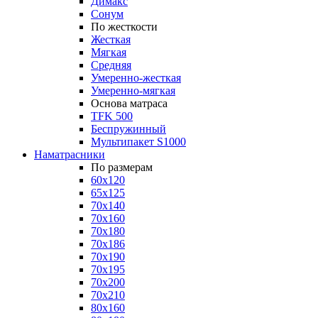
Димакс
Сонум
По жесткости
Жесткая
Мягкая
Средняя
Умеренно-жесткая
Умеренно-мягкая
Основа матраса
TFK 500
Беспружинный
Мультипакет S1000
Наматрасники
По размерам
60x120
65x125
70x140
70x160
70x180
70x186
70x190
70x195
70x200
70x210
80x160