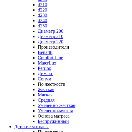
d210
d220
d230
d240
d250
Диаметр 200
Диаметр 210
Диаметр 220
Производители
Benartti
Comfort Line
MaterLux
Perrino
Димакс
Сонум
По жесткости
Жесткая
Мягкая
Средняя
Умеренно-жесткая
Умеренно-мягкая
Основа матраса
Беспружинный
Детские матрасы
По размерам