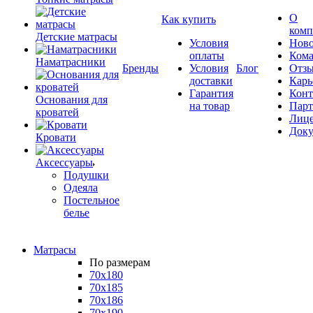
О
Как купить
комп
Детские матрасы
Условия
Ново
оплаты
Кома
Наматрасники
Бренды
Условия
Блог
Отз
доставки
Карь
Гарантия
Конт
Основания для
на товар
Пар
кроватей
Лиц
Док
Кровати
Аксессуары
Подушки
Одеяла
Постельное
белье
Матрасы
По размерам
70x180
70x185
70x186
70x190