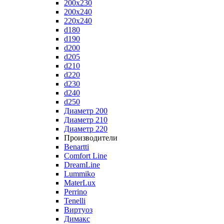
200x230
200x240
220x240
d180
d190
d200
d205
d210
d220
d230
d240
d250
Диаметр 200
Диаметр 210
Диаметр 220
Производители
Benartti
Comfort Line
DreamLine
Lummiko
MaterLux
Perrino
Tenelli
Виртуоз
Димакс