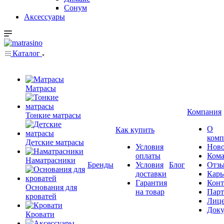
Сонум
Аксессуары
Каталог
Матрасы
Компания
Тонкие матрасы
О
Как купить
комп
Детские матрасы
Условия
Ново
оплаты
Кома
Наматрасники
Бренды
Условия
Блог
Отз
доставки
Карь
Гарантия
Конт
Основания для
на товар
Пар
кроватей
Лиц
Док
Кровати