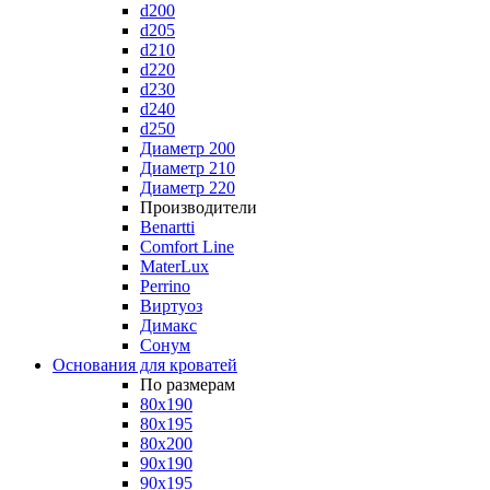
d200
d205
d210
d220
d230
d240
d250
Диаметр 200
Диаметр 210
Диаметр 220
Производители
Benartti
Comfort Line
MaterLux
Perrino
Виртуоз
Димакс
Сонум
Основания для кроватей
По размерам
80x190
80x195
80x200
90x190
90x195