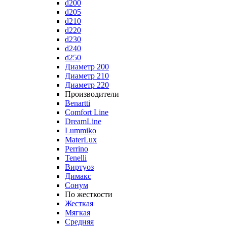
d200
d205
d210
d220
d230
d240
d250
Диаметр 200
Диаметр 210
Диаметр 220
Производители
Benartti
Comfort Line
DreamLine
Lummiko
MaterLux
Perrino
Tenelli
Виртуоз
Димакс
Сонум
По жесткости
Жесткая
Мягкая
Средняя