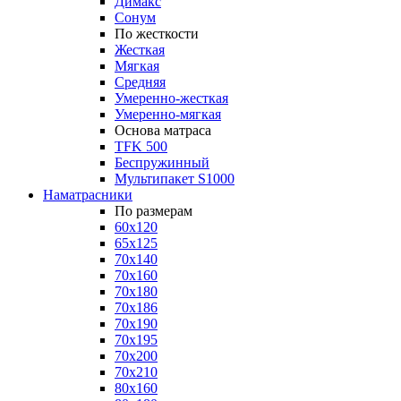
Димакс
Сонум
По жесткости
Жесткая
Мягкая
Средняя
Умеренно-жесткая
Умеренно-мягкая
Основа матраса
TFK 500
Беспружинный
Мультипакет S1000
Наматрасники
По размерам
60x120
65x125
70x140
70x160
70x180
70x186
70x190
70x195
70x200
70x210
80x160