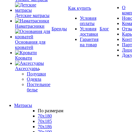
О
Как купить
комп
Детские матрасы
Условия
Ново
оплаты
Кома
Наматрасники
Бренды
Условия
Блог
Отз
доставки
Карь
Гарантия
Конт
Основания для
на товар
Пар
кроватей
Лиц
Док
Кровати
Аксессуары
Подушки
Одеяла
Постельное
белье
Матрасы
По размерам
70x180
70x185
70x186
70x190