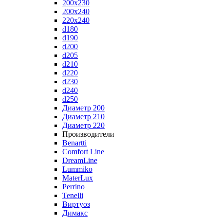
200x230
200x240
220x240
d180
d190
d200
d205
d210
d220
d230
d240
d250
Диаметр 200
Диаметр 210
Диаметр 220
Производители
Benartti
Comfort Line
DreamLine
Lummiko
MaterLux
Perrino
Tenelli
Виртуоз
Димакс