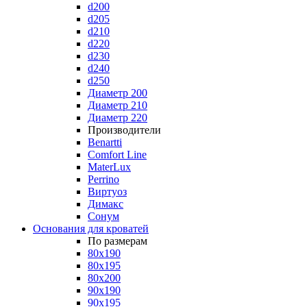
d200
d205
d210
d220
d230
d240
d250
Диаметр 200
Диаметр 210
Диаметр 220
Производители
Benartti
Comfort Line
MaterLux
Perrino
Виртуоз
Димакс
Сонум
Основания для кроватей
По размерам
80x190
80x195
80x200
90x190
90x195