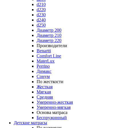
d210
d220
d230
d240
d250
Диаметр 200
Диаметр 210
Диаметр 220
Производители
Benartti
Comfort Line
MaterLux
Perrino
Димакс
Сонум
По жесткости
Жесткая
Мягкая
Средняя
Умеренно-жесткая
Умеренно-мягкая
Основа матраса
Беспружинный
Детские матрасы
По размерам