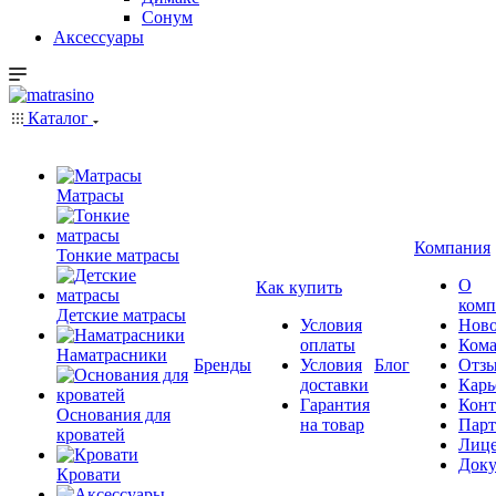
Сонум
Аксессуары
Каталог
Матрасы
Компания
Тонкие матрасы
О
Как купить
комп
Детские матрасы
Условия
Ново
оплаты
Кома
Наматрасники
Бренды
Условия
Блог
Отз
доставки
Карь
Гарантия
Конт
Основания для
на товар
Пар
кроватей
Лиц
Док
Кровати