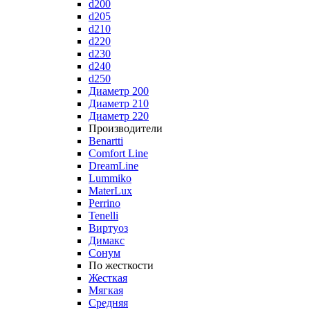
d200
d205
d210
d220
d230
d240
d250
Диаметр 200
Диаметр 210
Диаметр 220
Производители
Benartti
Comfort Line
DreamLine
Lummiko
MaterLux
Perrino
Tenelli
Виртуоз
Димакс
Сонум
По жесткости
Жесткая
Мягкая
Средняя