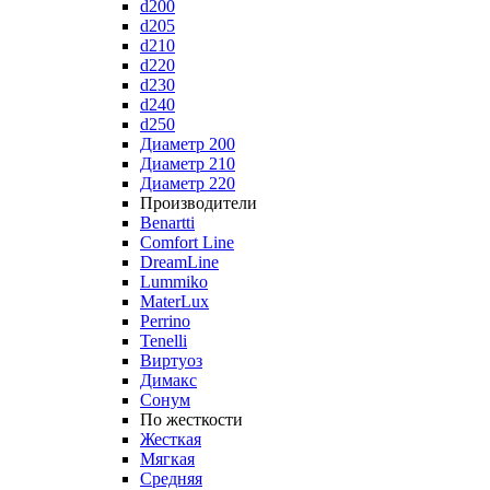
d200
d205
d210
d220
d230
d240
d250
Диаметр 200
Диаметр 210
Диаметр 220
Производители
Benartti
Comfort Line
DreamLine
Lummiko
MaterLux
Perrino
Tenelli
Виртуоз
Димакс
Сонум
По жесткости
Жесткая
Мягкая
Средняя