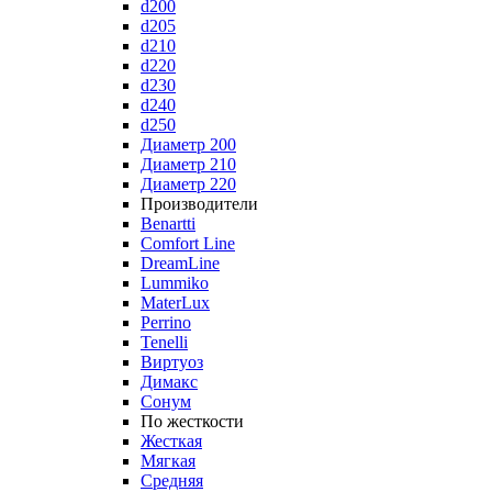
d200
d205
d210
d220
d230
d240
d250
Диаметр 200
Диаметр 210
Диаметр 220
Производители
Benartti
Comfort Line
DreamLine
Lummiko
MaterLux
Perrino
Tenelli
Виртуоз
Димакс
Сонум
По жесткости
Жесткая
Мягкая
Средняя