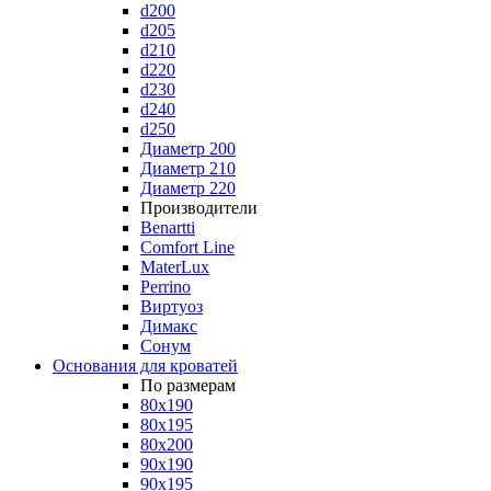
d200
d205
d210
d220
d230
d240
d250
Диаметр 200
Диаметр 210
Диаметр 220
Производители
Benartti
Comfort Line
MaterLux
Perrino
Виртуоз
Димакс
Сонум
Основания для кроватей
По размерам
80x190
80x195
80x200
90x190
90x195