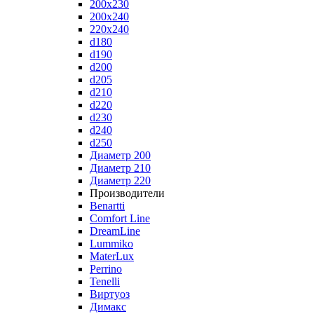
200x230
200x240
220x240
d180
d190
d200
d205
d210
d220
d230
d240
d250
Диаметр 200
Диаметр 210
Диаметр 220
Производители
Benartti
Comfort Line
DreamLine
Lummiko
MaterLux
Perrino
Tenelli
Виртуоз
Димакс