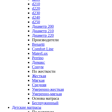
d210
d220
d230
d240
d250
Диаметр 200
Диаметр 210
Диаметр 220
Производители
Benartti
Comfort Line
MaterLux
Perrino
Димакс
Сонум
По жесткости
Жесткая
Мягкая
Средняя
Умеренно-жесткая
Умеренно-мягкая
Основа матраса
Беспружинный
Детские матрасы
По размерам