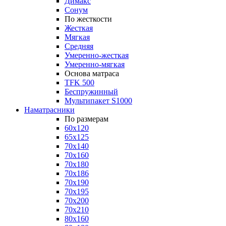
Димакс
Сонум
По жесткости
Жесткая
Мягкая
Средняя
Умеренно-жесткая
Умеренно-мягкая
Основа матраса
TFK 500
Беспружинный
Мультипакет S1000
Наматрасники
По размерам
60x120
65x125
70x140
70x160
70x180
70x186
70x190
70x195
70x200
70x210
80x160