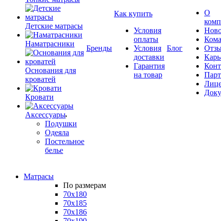
О
Как купить
комп
Детские матрасы
Условия
Ново
оплаты
Кома
Наматрасники
Бренды
Условия
Блог
Отз
доставки
Карь
Гарантия
Конт
Основания для
на товар
Пар
кроватей
Лиц
Док
Кровати
Аксессуары
Подушки
Одеяла
Постельное
белье
Матрасы
По размерам
70x180
70x185
70x186
70x190