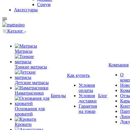
Сонум
Аксессуары
Каталог
Матрасы
Компания
Тонкие матрасы
О
Как купить
комп
Детские матрасы
Условия
Ново
оплаты
Кома
Наматрасники
Бренды
Условия
Блог
Отз
доставки
Карь
Гарантия
Конт
Основания для
на товар
Пар
кроватей
Лиц
Док
Кровати