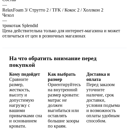
—
RelaxFoam 3/ Струтто 2 / TFK / Кокос 2 / Холлкон 2
Чехол
—
трикотаж Splendid
Цена действительна только для интернет-магазина и может
отличаться от цен в розничных магазинах
На что обратить внимание перед
покупкой
Кому подойдет
Как выбрать
Доставка и
Сравните
размер
оплата
размер,
Ориентируйтесь
Перед заказом
жесткость,
на внутренний
уточните
высоту и
размер кровати:
наличие, срок
допустимую
матрас не
доставки,
нагрузку с
должен
условия подъема
вашими
выгибаться или
и возможность
привычками сна
оставлять
оплаты удобным
и основанием
большие зазоры
способом.
кровати.
по краям.