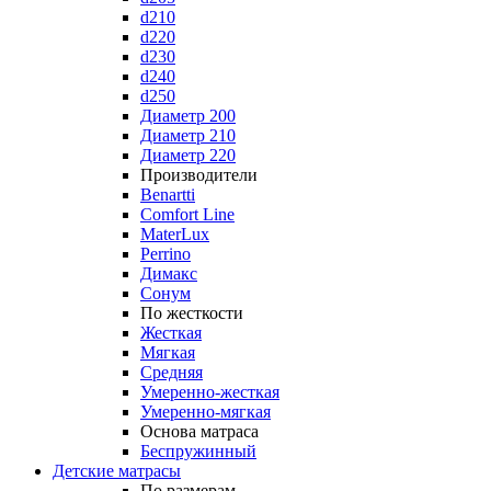
d210
d220
d230
d240
d250
Диаметр 200
Диаметр 210
Диаметр 220
Производители
Benartti
Comfort Line
MaterLux
Perrino
Димакс
Сонум
По жесткости
Жесткая
Мягкая
Средняя
Умеренно-жесткая
Умеренно-мягкая
Основа матраса
Беспружинный
Детские матрасы
По размерам