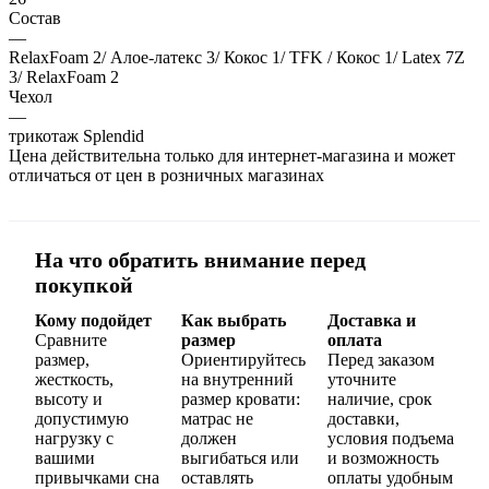
Состав
—
RelaxFoam 2/ Алое-латекс 3/ Кокос 1/ TFK / Кокос 1/ Latex 7Z
3/ RelaxFoam 2
Чехол
—
трикотаж Splendid
Цена действительна только для интернет-магазина и может
отличаться от цен в розничных магазинах
На что обратить внимание перед
покупкой
Кому подойдет
Как выбрать
Доставка и
Сравните
размер
оплата
размер,
Ориентируйтесь
Перед заказом
жесткость,
на внутренний
уточните
высоту и
размер кровати:
наличие, срок
допустимую
матрас не
доставки,
нагрузку с
должен
условия подъема
вашими
выгибаться или
и возможность
привычками сна
оставлять
оплаты удобным