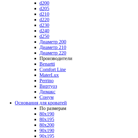
d200
d205
d210
d220
d230
d240
d250
Диаметр 200
Диаметр 210
Диаметр 220
Производители
Benartti
Comfort Line
MaterLux
Perrino
Виртуоз
Димакс
Сонум
Основания для кроватей
По размерам
80x190
80x195
80x200
90x190
90x195