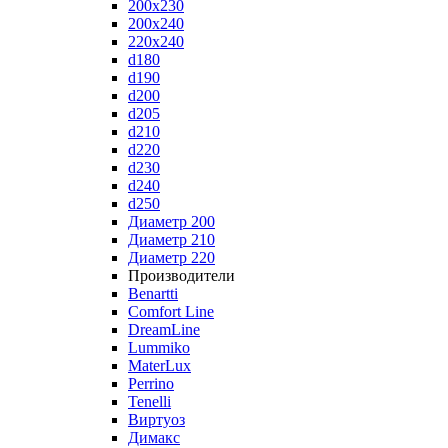
200x230
200x240
220x240
d180
d190
d200
d205
d210
d220
d230
d240
d250
Диаметр 200
Диаметр 210
Диаметр 220
Производители
Benartti
Comfort Line
DreamLine
Lummiko
MaterLux
Perrino
Tenelli
Виртуоз
Димакс