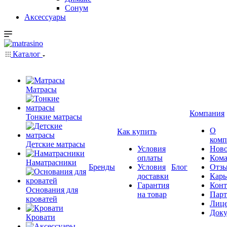
Сонум
Аксессуары
Каталог
Матрасы
Компания
Тонкие матрасы
О
Как купить
комп
Детские матрасы
Условия
Ново
оплаты
Кома
Наматрасники
Бренды
Условия
Блог
Отз
доставки
Карь
Гарантия
Конт
Основания для
на товар
Пар
кроватей
Лиц
Док
Кровати