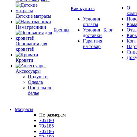
О
Как купить
комп
Детские матрасы
Условия
Ново
оплаты
Кома
Наматрасники
Бренды
Условия
Блог
Отз
доставки
Карь
Гарантия
Конт
Основания для
на товар
Пар
кроватей
Лиц
Док
Кровати
Аксессуары
Подушки
Одеяла
Постельное
белье
Матрасы
По размерам
70x180
70x185
70x186
70x190