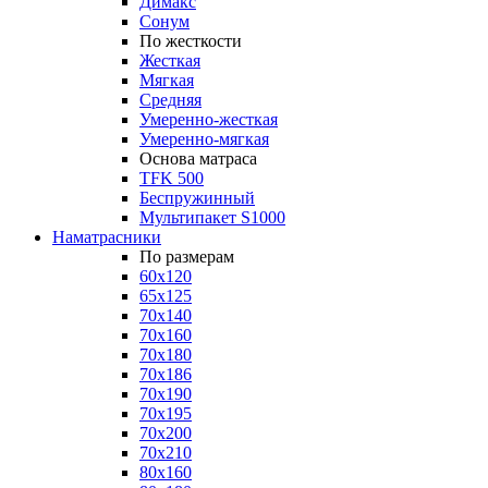
Димакс
Сонум
По жесткости
Жесткая
Мягкая
Средняя
Умеренно-жесткая
Умеренно-мягкая
Основа матраса
TFK 500
Беспружинный
Мультипакет S1000
Наматрасники
По размерам
60x120
65x125
70x140
70x160
70x180
70x186
70x190
70x195
70x200
70x210
80x160