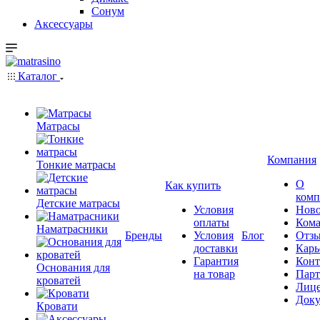
Сонум
Аксессуары
Каталог
Матрасы
Компания
Тонкие матрасы
О
Как купить
комп
Детские матрасы
Условия
Ново
оплаты
Кома
Наматрасники
Бренды
Условия
Блог
Отз
доставки
Карь
Гарантия
Конт
Основания для
на товар
Пар
кроватей
Лиц
Док
Кровати