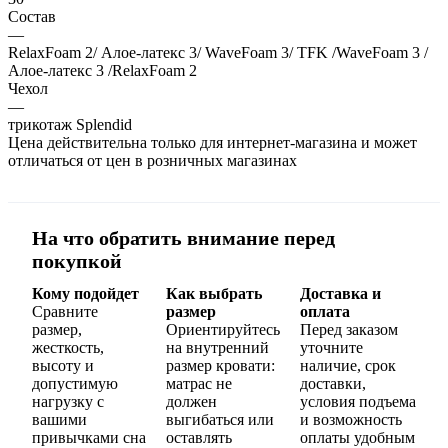
Состав
—
RelaxFoam 2/ Алое-латекс 3/ WaveFoam 3/ TFK /WaveFoam 3 /
Алое-латекс 3 /RelaxFoam 2
Чехол
—
трикотаж Splendid
Цена действительна только для интернет-магазина и может
отличаться от цен в розничных магазинах
На что обратить внимание перед
покупкой
Кому подойдет
Как выбрать
Доставка и
Сравните
размер
оплата
размер,
Ориентируйтесь
Перед заказом
жесткость,
на внутренний
уточните
высоту и
размер кровати:
наличие, срок
допустимую
матрас не
доставки,
нагрузку с
должен
условия подъема
вашими
выгибаться или
и возможность
привычками сна
оставлять
оплаты удобным