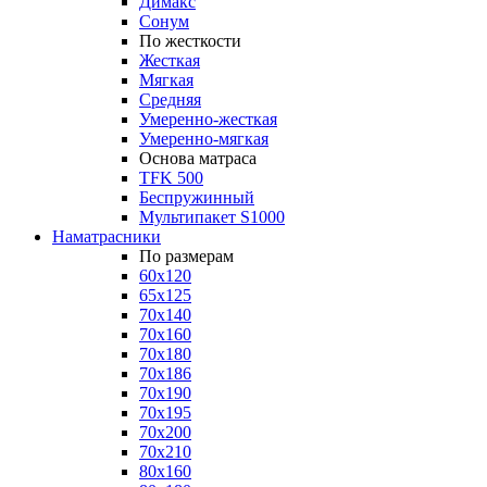
Димакс
Сонум
По жесткости
Жесткая
Мягкая
Средняя
Умеренно-жесткая
Умеренно-мягкая
Основа матраса
TFK 500
Беспружинный
Мультипакет S1000
Наматрасники
По размерам
60x120
65x125
70x140
70x160
70x180
70x186
70x190
70x195
70x200
70x210
80x160