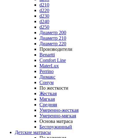
d210
d220
d230
d240
d250
Диаметр 200
Диаметр 210
Диаметр 220
Производители
Benartti
Comfort Line
MaterLux
Perrino
Димакс
Сонум
По жесткости
Жесткая
Мягкая
Средняя
Умеренно-жесткая
Умеренно-мягкая
Основа матраса
Беспружинный
Детские матрасы
По размерам