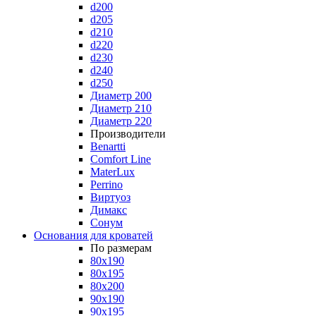
d200
d205
d210
d220
d230
d240
d250
Диаметр 200
Диаметр 210
Диаметр 220
Производители
Benartti
Comfort Line
MaterLux
Perrino
Виртуоз
Димакс
Сонум
Основания для кроватей
По размерам
80x190
80x195
80x200
90x190
90x195