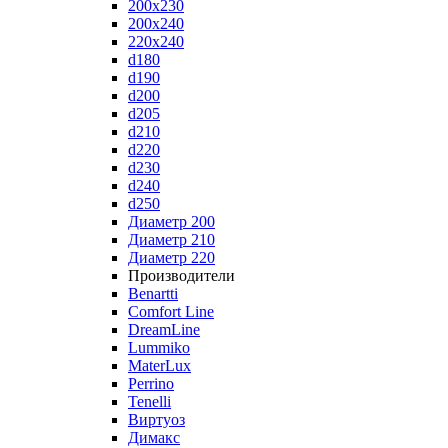
200x230
200x240
220x240
d180
d190
d200
d205
d210
d220
d230
d240
d250
Диаметр 200
Диаметр 210
Диаметр 220
Производители
Benartti
Comfort Line
DreamLine
Lummiko
MaterLux
Perrino
Tenelli
Виртуоз
Димакс