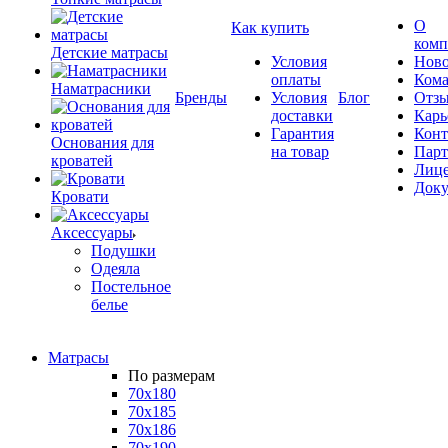
О
Как купить
комп
Детские матрасы
Условия
Ново
оплаты
Кома
Наматрасники
Бренды
Условия
Блог
Отз
доставки
Карь
Гарантия
Конт
Основания для
на товар
Пар
кроватей
Лиц
Док
Кровати
Аксессуары
Подушки
Одеяла
Постельное
белье
Матрасы
По размерам
70x180
70x185
70x186
70x190