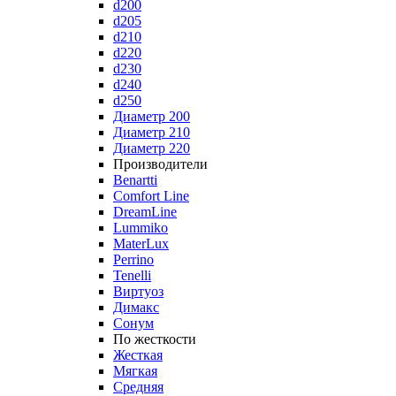
d200
d205
d210
d220
d230
d240
d250
Диаметр 200
Диаметр 210
Диаметр 220
Производители
Benartti
Comfort Line
DreamLine
Lummiko
MaterLux
Perrino
Tenelli
Виртуоз
Димакс
Сонум
По жесткости
Жесткая
Мягкая
Средняя