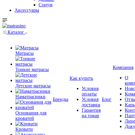
Сонум
Аксессуары
Каталог
Матрасы
Компания
Тонкие матрасы
О
Как купить
комп
Детские матрасы
Условия
Ново
оплаты
Кома
Наматрасники
Бренды
Условия
Блог
Отз
доставки
Карь
Гарантия
Конт
Основания для
на товар
Пар
кроватей
Лиц
Док
Кровати