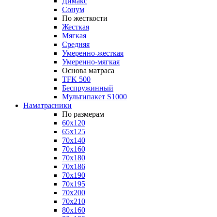
Димакс
Сонум
По жесткости
Жесткая
Мягкая
Средняя
Умеренно-жесткая
Умеренно-мягкая
Основа матраса
TFK 500
Беспружинный
Мультипакет S1000
Наматрасники
По размерам
60x120
65x125
70x140
70x160
70x180
70x186
70x190
70x195
70x200
70x210
80x160