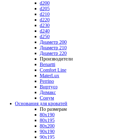
d200
d205
d210
d220
d230
d240
d250
Диаметр 200
Диаметр 210
Диаметр 220
Производители
Benartti
Comfort Line
MaterLux
Perrino
Виртуоз
Димакс
Сонум
Основания для кроватей
По размерам
80x190
80x195
80x200
90x190
90x195