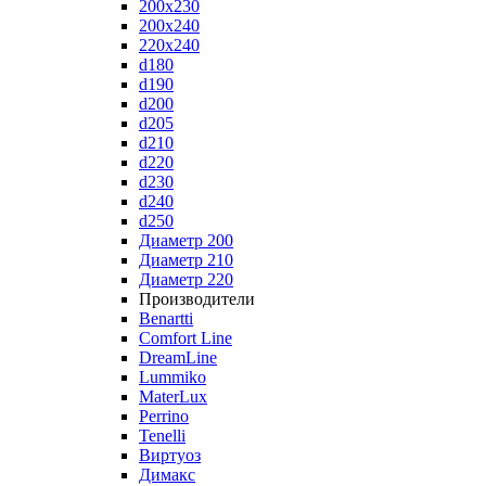
200x230
200x240
220x240
d180
d190
d200
d205
d210
d220
d230
d240
d250
Диаметр 200
Диаметр 210
Диаметр 220
Производители
Benartti
Comfort Line
DreamLine
Lummiko
MaterLux
Perrino
Tenelli
Виртуоз
Димакс