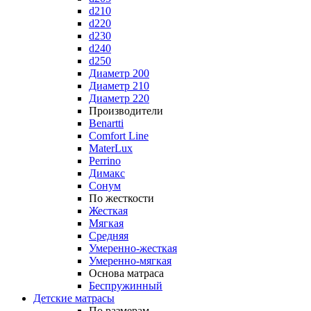
d210
d220
d230
d240
d250
Диаметр 200
Диаметр 210
Диаметр 220
Производители
Benartti
Comfort Line
MaterLux
Perrino
Димакс
Сонум
По жесткости
Жесткая
Мягкая
Средняя
Умеренно-жесткая
Умеренно-мягкая
Основа матраса
Беспружинный
Детские матрасы
По размерам