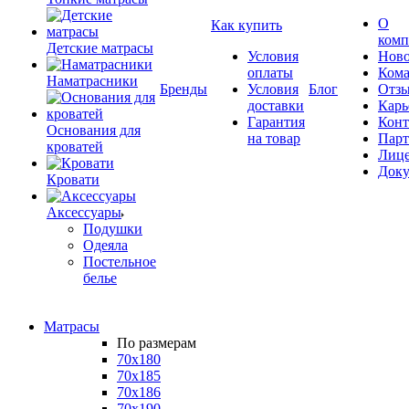
О
Как купить
комп
Детские матрасы
Условия
Ново
оплаты
Кома
Наматрасники
Бренды
Условия
Блог
Отз
доставки
Карь
Гарантия
Конт
Основания для
на товар
Пар
кроватей
Лиц
Док
Кровати
Аксессуары
Подушки
Одеяла
Постельное
белье
Матрасы
По размерам
70x180
70x185
70x186
70x190