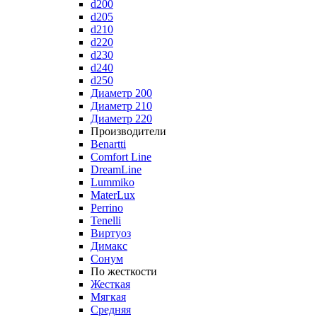
d200
d205
d210
d220
d230
d240
d250
Диаметр 200
Диаметр 210
Диаметр 220
Производители
Benartti
Comfort Line
DreamLine
Lummiko
MaterLux
Perrino
Tenelli
Виртуоз
Димакс
Сонум
По жесткости
Жесткая
Мягкая
Средняя