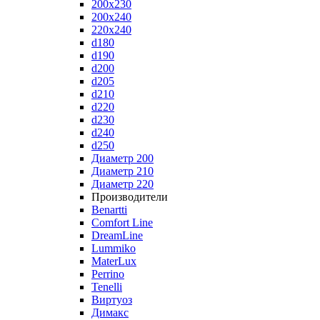
200x230
200x240
220x240
d180
d190
d200
d205
d210
d220
d230
d240
d250
Диаметр 200
Диаметр 210
Диаметр 220
Производители
Benartti
Comfort Line
DreamLine
Lummiko
MaterLux
Perrino
Tenelli
Виртуоз
Димакс