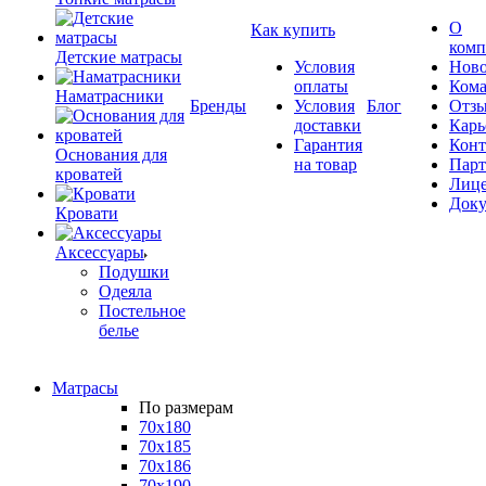
О
Как купить
комп
Детские матрасы
Условия
Ново
оплаты
Кома
Наматрасники
Бренды
Условия
Блог
Отз
доставки
Карь
Гарантия
Конт
Основания для
на товар
Пар
кроватей
Лиц
Док
Кровати
Аксессуары
Подушки
Одеяла
Постельное
белье
Матрасы
По размерам
70x180
70x185
70x186
70x190