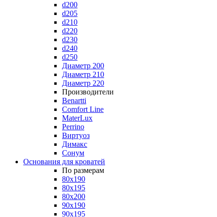
d200
d205
d210
d220
d230
d240
d250
Диаметр 200
Диаметр 210
Диаметр 220
Производители
Benartti
Comfort Line
MaterLux
Perrino
Виртуоз
Димакс
Сонум
Основания для кроватей
По размерам
80x190
80x195
80x200
90x190
90x195