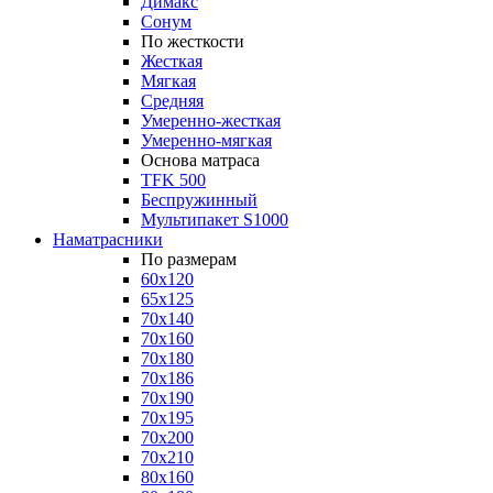
Димакс
Сонум
По жесткости
Жесткая
Мягкая
Средняя
Умеренно-жесткая
Умеренно-мягкая
Основа матраса
TFK 500
Беспружинный
Мультипакет S1000
Наматрасники
По размерам
60x120
65x125
70x140
70x160
70x180
70x186
70x190
70x195
70x200
70x210
80x160