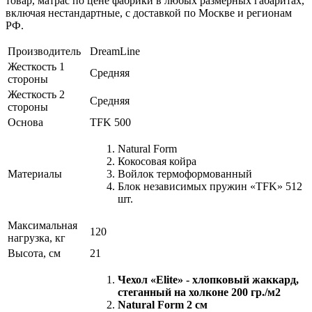
товар, матрас по цене фабрики в любых размерных габаритах,
включая нестандартные, с доставкой по Москве и регионам
РФ.
Производитель
DreamLine
Жесткость 1
Средняя
стороны
Жесткость 2
Средняя
стороны
Основа
TFK 500
Natural Form
Кокосовая койра
Материалы
Войлок термоформованный
Блок независимых пружин «TFK» 512
шт.
Максимальная
120
нагрузка, кг
Высота, см
21
Чехол «Elite» - хлопковый жаккард,
стеганный на холконе 200 гр./м2
Natural Form 2 см