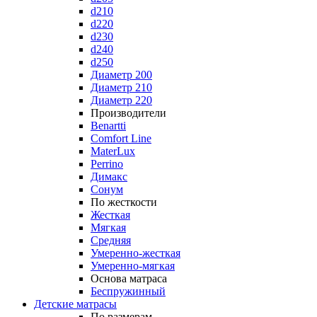
d210
d220
d230
d240
d250
Диаметр 200
Диаметр 210
Диаметр 220
Производители
Benartti
Comfort Line
MaterLux
Perrino
Димакс
Сонум
По жесткости
Жесткая
Мягкая
Средняя
Умеренно-жесткая
Умеренно-мягкая
Основа матраса
Беспружинный
Детские матрасы
По размерам