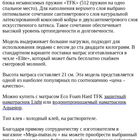
блока независимых пружин «TFK» (512 пружин на одно
спальное место). Для наполнения верхнего слоя выбрано
оптимальное сочетание сантиметрового слоя натуральной
латексированной кокосовой койры и двухсантиметрового слоя
искусственного латекса. Такое сочетание обеспечивает
высокий уровень ортопедичности и долговечности.
Модель выдерживает большие нагрузки, подходит для
использования людьми с весом до ста двадцати килограмм. В
стандартном варианте поставки матрас изготавливается в
чехле «Elite», который может быть бесплатно снабжен
смотровой молнией.
Высота матраса составляет 21 см. Эта модель представляется
одной из наиболее популярных по соотношению «цена –
качество».
Можно купить с матрасом Eco Foam Hard TFK
защитный
наматрасник Light
или
водонепроницаемый наматрасник
Aquastop
.
Тип клея - холодный клей, на растворителе.
Благодаря прямому сотрудничеству с изготовителем в
магазине «Mega-matras.ru » вы можете приобрести выбранный