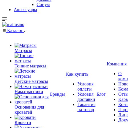
Сонум
Аксессуары
Каталог
Матрасы
Компания
Тонкие матрасы
О
Как купить
комп
Детские матрасы
Условия
Ново
оплаты
Кома
Наматрасники
Бренды
Условия
Блог
Отз
доставки
Карь
Гарантия
Конт
Основания для
на товар
Пар
кроватей
Лиц
Док
Кровати