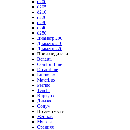
d200
d205
d210
d220
d230
d240
d250
Диаметр 200
Диаметр 210
Диаметр 220
Производители
Benartti
Comfort Line
DreamLine
Lummiko
MaterLux
Perrino
Tenelli
Виртуоз
Димакс
Сонум
По жесткости
Жесткая
Мягкая
Средняя