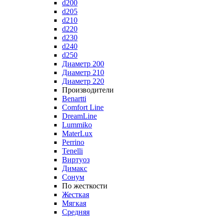
d200
d205
d210
d220
d230
d240
d250
Диаметр 200
Диаметр 210
Диаметр 220
Производители
Benartti
Comfort Line
DreamLine
Lummiko
MaterLux
Perrino
Tenelli
Виртуоз
Димакс
Сонум
По жесткости
Жесткая
Мягкая
Средняя