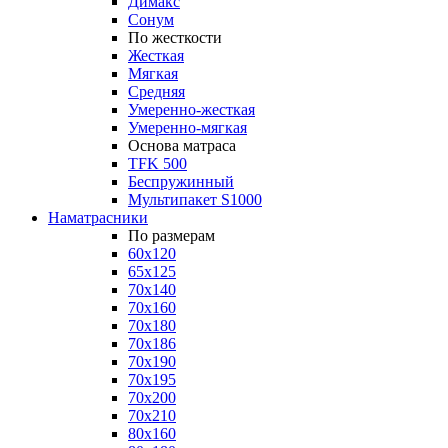
Димакс
Сонум
По жесткости
Жесткая
Мягкая
Средняя
Умеренно-жесткая
Умеренно-мягкая
Основа матраса
TFK 500
Беспружинный
Мультипакет S1000
Наматрасники
По размерам
60x120
65x125
70x140
70x160
70x180
70x186
70x190
70x195
70x200
70x210
80x160