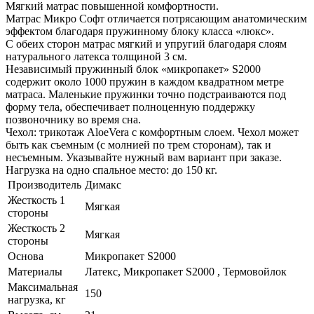
Мягкий матрас повышенной комфортности.
Матрас Микро Софт отличается потрясающим анатомическим
эффектом благодаря пружинному блоку класса «люкс».
С обеих сторон матрас мягкий и упругий благодаря слоям
натурального латекса толщиной 3 см.
Независимый пружинный блок «микропакет» S2000
содержит около 1000 пружин в каждом квадратном метре
матраса. Маленькие пружинки точно подстраиваются под
форму тела, обеспечивает полноценную поддержку
позвоночнику во время сна.
Чехол: трикотаж AloeVera с комфортным слоем. Чехол может
быть как съемным (с молнией по трем сторонам), так и
несъемным. Указывайте нужный вам вариант при заказе.
Нагрузка на одно спальное место: до 150 кг.
Производитель
Димакс
Жесткость 1
Мягкая
стороны
Жесткость 2
Мягкая
стороны
Основа
Микропакет S2000
Материалы
Латекс, Микропакет S2000 , Термовойлок
Максимальная
150
нагрузка, кг