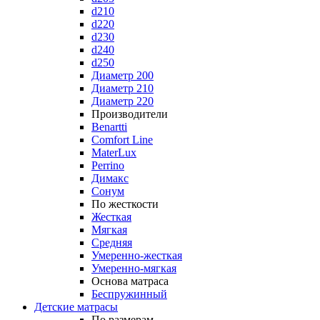
d210
d220
d230
d240
d250
Диаметр 200
Диаметр 210
Диаметр 220
Производители
Benartti
Comfort Line
MaterLux
Perrino
Димакс
Сонум
По жесткости
Жесткая
Мягкая
Средняя
Умеренно-жесткая
Умеренно-мягкая
Основа матраса
Беспружинный
Детские матрасы
По размерам