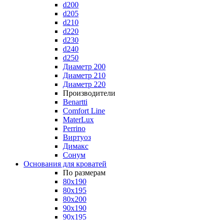
d200
d205
d210
d220
d230
d240
d250
Диаметр 200
Диаметр 210
Диаметр 220
Производители
Benartti
Comfort Line
MaterLux
Perrino
Виртуоз
Димакс
Сонум
Основания для кроватей
По размерам
80x190
80x195
80x200
90x190
90x195