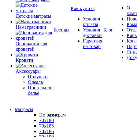
О
Как купить
комп
Детские матрасы
Условия
Ново
оплаты
Кома
Наматрасники
Бренды
Условия
Блог
Отз
доставки
Карь
Гарантия
Конт
Основания для
на товар
Пар
кроватей
Лиц
Док
Кровати
Аксессуары
Подушки
Одеяла
Постельное
белье
Матрасы
По размерам
70x180
70x185
70x186
70x190