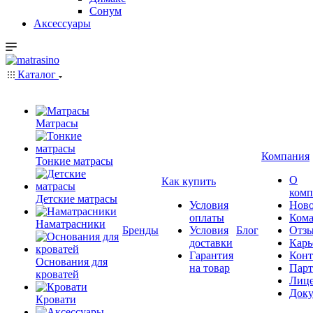
Сонум
Аксессуары
Каталог
Матрасы
Компания
Тонкие матрасы
О
Как купить
комп
Детские матрасы
Условия
Ново
оплаты
Кома
Наматрасники
Бренды
Условия
Блог
Отз
доставки
Карь
Гарантия
Конт
Основания для
на товар
Пар
кроватей
Лиц
Док
Кровати