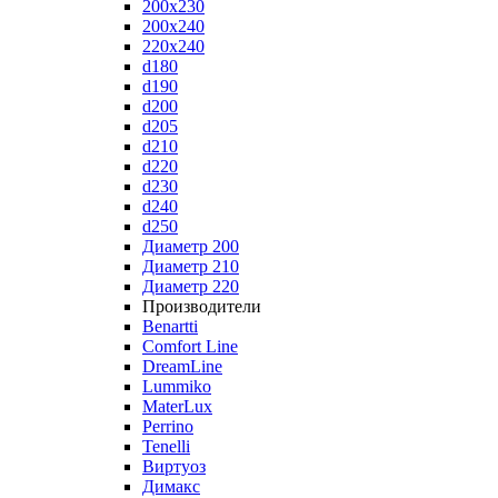
200x230
200x240
220x240
d180
d190
d200
d205
d210
d220
d230
d240
d250
Диаметр 200
Диаметр 210
Диаметр 220
Производители
Benartti
Comfort Line
DreamLine
Lummiko
MaterLux
Perrino
Tenelli
Виртуоз
Димакс