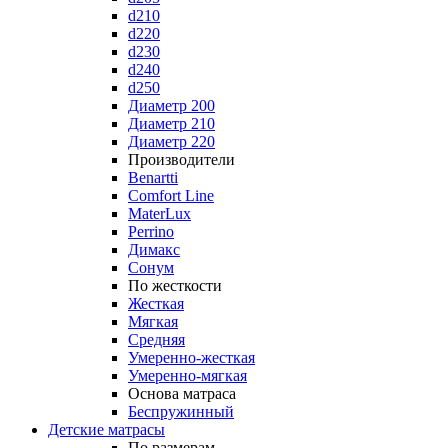
d210
d220
d230
d240
d250
Диаметр 200
Диаметр 210
Диаметр 220
Производители
Benartti
Comfort Line
MaterLux
Perrino
Димакс
Сонум
По жесткости
Жесткая
Мягкая
Средняя
Умеренно-жесткая
Умеренно-мягкая
Основа матраса
Беспружинный
Детские матрасы
По размерам