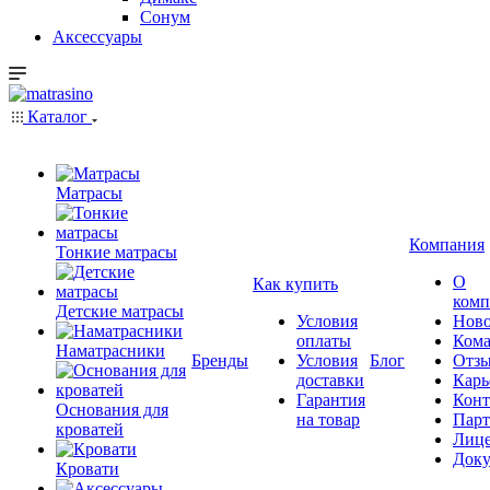
Сонум
Аксессуары
Каталог
Матрасы
Компания
Тонкие матрасы
О
Как купить
комп
Детские матрасы
Условия
Ново
оплаты
Кома
Наматрасники
Бренды
Условия
Блог
Отз
доставки
Карь
Гарантия
Конт
Основания для
на товар
Пар
кроватей
Лиц
Док
Кровати