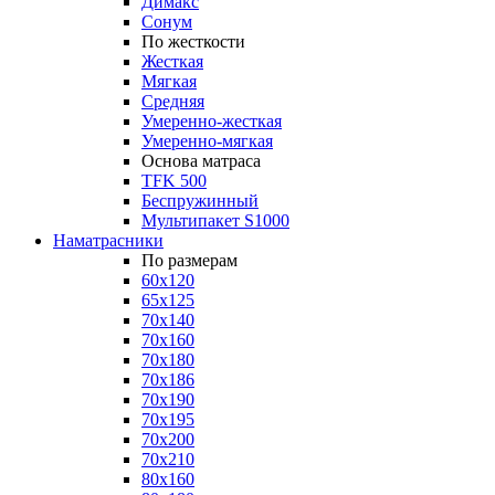
Димакс
Сонум
По жесткости
Жесткая
Мягкая
Средняя
Умеренно-жесткая
Умеренно-мягкая
Основа матраса
TFK 500
Беспружинный
Мультипакет S1000
Наматрасники
По размерам
60x120
65x125
70x140
70x160
70x180
70x186
70x190
70x195
70x200
70x210
80x160