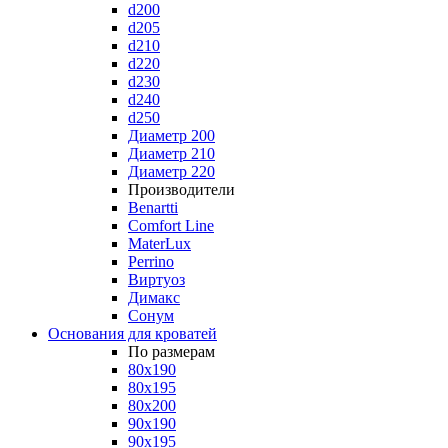
d200
d205
d210
d220
d230
d240
d250
Диаметр 200
Диаметр 210
Диаметр 220
Производители
Benartti
Comfort Line
MaterLux
Perrino
Виртуоз
Димакс
Сонум
Основания для кроватей
По размерам
80x190
80x195
80x200
90x190
90x195