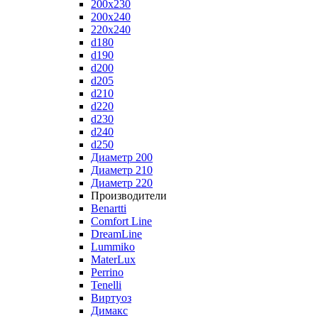
200x230
200x240
220x240
d180
d190
d200
d205
d210
d220
d230
d240
d250
Диаметр 200
Диаметр 210
Диаметр 220
Производители
Benartti
Comfort Line
DreamLine
Lummiko
MaterLux
Perrino
Tenelli
Виртуоз
Димакс