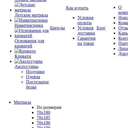
О
Как купить
комп
Детские матрасы
Условия
Ново
оплаты
Кома
Наматрасники
Бренды
Условия
Блог
Отз
доставки
Карь
Гарантия
Конт
Основания для
на товар
Пар
кроватей
Лиц
Док
Кровати
Аксессуары
Подушки
Одеяла
Постельное
белье
Матрасы
По размерам
70x180
70x185
70x186
70x190