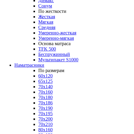
Димакс
Сонум
По жесткости
Жесткая
Мягкая
Средняя
Умеренно-жесткая
Умеренно-мягкая
Основа матраса
TFK 500
Беспружинный
Мультипакет S1000
Наматрасники
По размерам
60x120
65x125
70x140
70x160
70x180
70x186
70x190
70x195
70x200
70x210
80x160