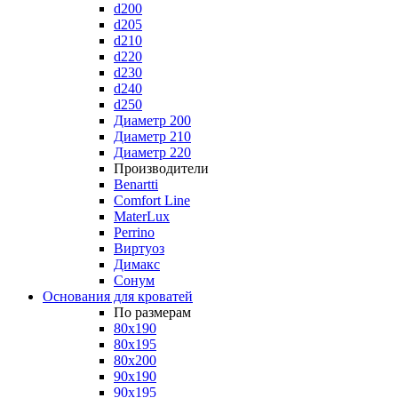
d200
d205
d210
d220
d230
d240
d250
Диаметр 200
Диаметр 210
Диаметр 220
Производители
Benartti
Comfort Line
MaterLux
Perrino
Виртуоз
Димакс
Сонум
Основания для кроватей
По размерам
80x190
80x195
80x200
90x190
90x195