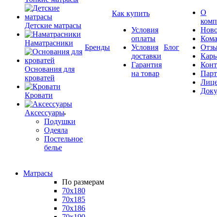
О
Как купить
комп
Детские матрасы
Условия
Ново
оплаты
Кома
Наматрасники
Бренды
Условия
Блог
Отз
доставки
Карь
Гарантия
Конт
Основания для
на товар
Пар
кроватей
Лиц
Док
Кровати
Аксессуары
Подушки
Одеяла
Постельное
белье
Матрасы
По размерам
70x180
70x185
70x186
70x190