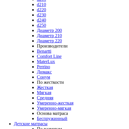
d210
d220
d230
d240
d250
Диаметр 200
Диаметр 210
Диаметр 220
Производители
Benartti
Comfort Line
MaterLux
Perrino
Димакс
Сонум
По жесткости
Жесткая
Мягкая
Средняя
Умеренно-жесткая
Умеренно-мягкая
Основа матраса
Беспружинный
Детские матрасы
По размерам