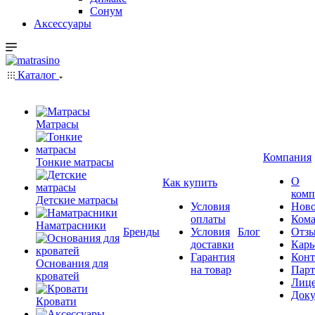
Сонум
Аксессуары
Каталог
Матрасы
Компания
Тонкие матрасы
О
Как купить
комп
Детские матрасы
Условия
Ново
оплаты
Кома
Наматрасники
Бренды
Условия
Блог
Отз
доставки
Карь
Гарантия
Конт
Основания для
на товар
Пар
кроватей
Лиц
Док
Кровати