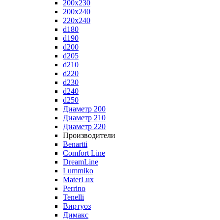
200x230
200x240
220x240
d180
d190
d200
d205
d210
d220
d230
d240
d250
Диаметр 200
Диаметр 210
Диаметр 220
Производители
Benartti
Comfort Line
DreamLine
Lummiko
MaterLux
Perrino
Tenelli
Виртуоз
Димакс